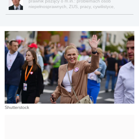
prawnik piszący o m.in.: problemach osób
niepełnosprawnych, ZUS, pracy, cywilistyce,
administracji, przedsiębiorcach, podatkach
Shutterstock