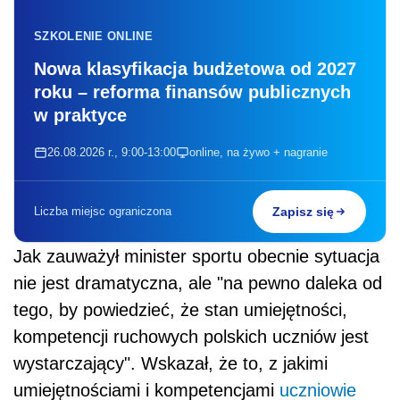
SZKOLENIE ONLINE
Nowa klasyfikacja budżetowa od 2027
roku – reforma finansów publicznych
w praktyce
26.08.2026 r., 9:00-13:00
online, na żywo + nagranie
Liczba miejsc ograniczona
Zapisz się
Jak zauważył minister sportu obecnie sytuacja
nie jest dramatyczna, ale "na pewno daleka od
tego, by powiedzieć, że stan umiejętności,
kompetencji ruchowych polskich uczniów jest
wystarczający". Wskazał, że to, z jakimi
umiejętnościami i kompetencjami
uczniowie