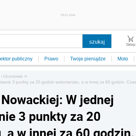
REKLAMA
Sklep
ektor publiczny
Prawo
Twoje pieniądze
Moto
»
 i Uczniowie
tanie 3 punkty za 20 godzin wolontariatu, a w innej za 60 godzin. Czas 
 Nowackiej: W jednej
nie 3 punkty za 20
, a w innej za 60 godzin.