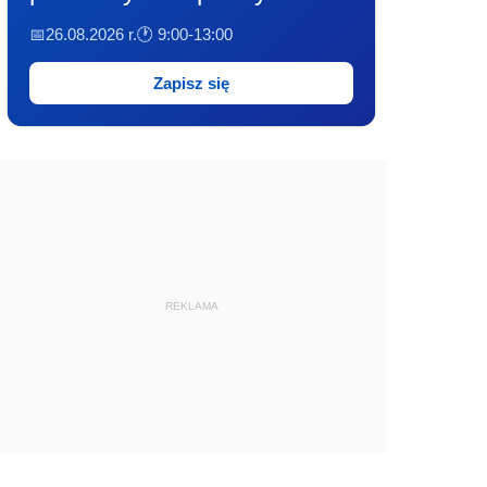
📅26.08.2026 r.
🕐 9:00-13:00
Zapisz się
REKLAMA