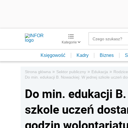
Kategorie
Księgowość
Kadry
Biznes
S
»
»
»
Strona główna
Sektor publiczny
Edukacja
Rodzice
Do min. edukacji B. Nowackiej: W jednej szkole uczeń dos
Do min. edukacji B.
szkole uczeń dosta
godzin wolontariatu