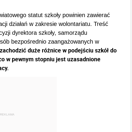
światowego statut szkoły powinien zawierać
acji działań w zakresie wolontariatu. Treść
yzji dyrektora szkoły, samorządu
h osób bezpośrednio zaangażowanych w
achodzić duże różnice w podejściu szkół do
, co w pewnym stopniu jest uzasadnione
acy.
REKLAMA