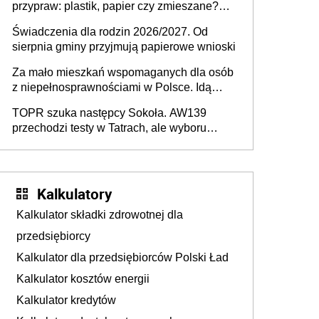
przypraw: plastik, papier czy zmieszane?
Gdzie wyrzucić młynek po przyprawach?
Świadczenia dla rodzin 2026/2027. Od
sierpnia gminy przyjmują papierowe wnioski
Za mało mieszkań wspomaganych dla osób
z niepełnosprawnościami w Polsce. Idą
zmiany w przepisach
TOPR szuka następcy Sokoła. AW139
przechodzi testy w Tatrach, ale wyboru
jeszcze nie ma
Kalkulatory
Kalkulator składki zdrowotnej dla
przedsiębiorcy
Kalkulator dla przedsiębiorców Polski Ład
Kalkulator kosztów energii
Kalkulator kredytów