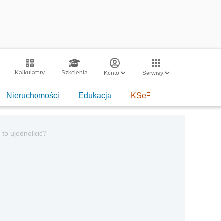
Kalkulatory
Szkolenia
Konto
Serwisy
Nieruchomości
Edukacja
KSeF
to ujednolicić?