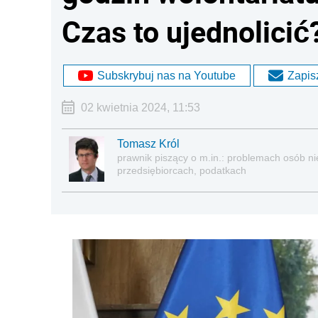
Czas to ujednolicić
Subskrybuj nas na Youtube
Zapisz
02 kwietnia 2024, 11:53
Tomasz Król
prawnik piszący o m.in.: problemach osób nie
przedsiębiorcach, podatkach