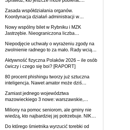
Sprawdź, kto jeszcze może pobierać
pieniądze
Zasada współdziałania organów.
Koordynacja działań administracji w
sprawach złożonych
Nowy wspólny bilet w Rybniku i MZK
Jastrzębie. Nieograniczona liczba
przejazdów za 16 zł
Niepodjęcie uchwały o wyrażeniu zgody na
zwolnienie radnego to za mało. Rady wciąż
popełniają ten błąd, a sądy muszą
Aktywność fizyczna Polaków 2026 – ile osób
rozstrzygać sprawy
ćwiczy i czego się boi? [RAPORT]
80 procent phishingu tworzy już sztuczna
inteligencja. Nawet amator może dziś
przeprowadzić skuteczny cyberatak
Zamiast jednego województwa
mazowieckiego 3 nowe: warszawskie,
płocko-siedleckie i staropolskie. Nigdzie w
Miliony na pomoc seniorom, ale gminy nie
Europie nie ma tak dużych jednostek
wiedzą, kto najbardziej jej potrzebuje. NIK
stołecznych
ujawnia poważną lukę w systemie
Do którego śmietnika wyrzucić torebki od