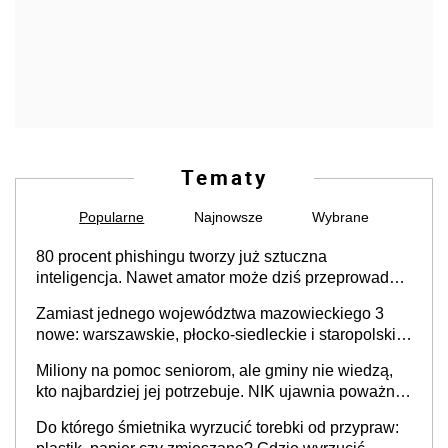
Tematy
Popularne
Najnowsze
Wybrane
80 procent phishingu tworzy już sztuczna
inteligencja. Nawet amator może dziś przeprowadzić
skuteczny cyberatak
Zamiast jednego województwa mazowieckiego 3
nowe: warszawskie, płocko-siedleckie i staropolskie.
Nigdzie w Europie nie ma tak dużych jednostek
Miliony na pomoc seniorom, ale gminy nie wiedzą,
stołecznych
kto najbardziej jej potrzebuje. NIK ujawnia poważną
lukę w systemie
Do którego śmietnika wyrzucić torebki od przypraw: