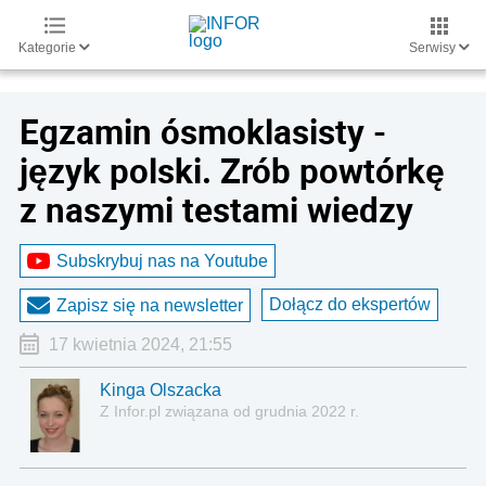
Kategorie
Serwisy
Egzamin ósmoklasisty -
język polski. Zrób powtórkę
z naszymi testami wiedzy
Subskrybuj nas na Youtube
Dołącz do ekspertów
Zapisz się na newsletter
17 kwietnia 2024, 21:55
Kinga Olszacka
Z Infor.pl związana od grudnia 2022 r.