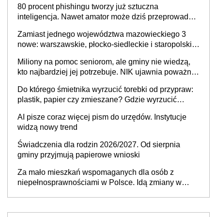
80 procent phishingu tworzy już sztuczna
inteligencja. Nawet amator może dziś przeprowadzić
skuteczny cyberatak
Zamiast jednego województwa mazowieckiego 3
nowe: warszawskie, płocko-siedleckie i staropolskie.
Nigdzie w Europie nie ma tak dużych jednostek
Miliony na pomoc seniorom, ale gminy nie wiedzą,
stołecznych
kto najbardziej jej potrzebuje. NIK ujawnia poważną
lukę w systemie
Do którego śmietnika wyrzucić torebki od przypraw:
plastik, papier czy zmieszane? Gdzie wyrzucić
młynek po przyprawach?
AI pisze coraz więcej pism do urzędów. Instytucje
widzą nowy trend
Świadczenia dla rodzin 2026/2027. Od sierpnia
gminy przyjmują papierowe wnioski
Za mało mieszkań wspomaganych dla osób z
niepełnosprawnościami w Polsce. Idą zmiany w
przepisach