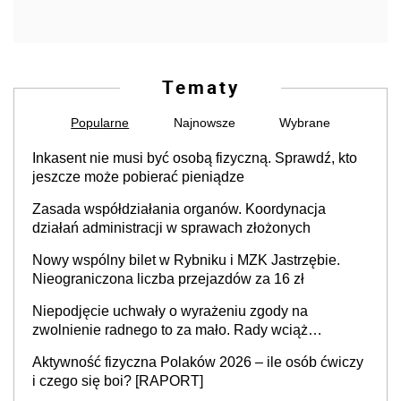
Tematy
Popularne
Najnowsze
Wybrane
Inkasent nie musi być osobą fizyczną. Sprawdź, kto
jeszcze może pobierać pieniądze
Zasada współdziałania organów. Koordynacja
działań administracji w sprawach złożonych
Nowy wspólny bilet w Rybniku i MZK Jastrzębie.
Nieograniczona liczba przejazdów za 16 zł
Niepodjęcie uchwały o wyrażeniu zgody na
zwolnienie radnego to za mało. Rady wciąż
popełniają ten błąd, a sądy muszą rozstrzygać
Aktywność fizyczna Polaków 2026 – ile osób ćwiczy
sprawy
i czego się boi? [RAPORT]