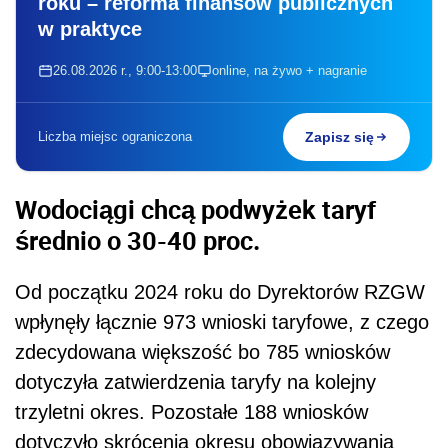
roku – reforma finansów publicznych
w praktyce
26.08.2026 r., 9:00-13:00
online, na żywo + nagranie
Liczba miejsc ograniczona
Zapisz się
Wodociągi chcą podwyżek taryf
średnio o 30-40 proc.
Od początku 2024 roku do Dyrektorów RZGW
wpłynęły łącznie 973 wnioski taryfowe, z czego
zdecydowana większość bo 785 wniosków
dotyczyła zatwierdzenia taryfy na kolejny
trzyletni okres. Pozostałe 188 wniosków
dotyczyło skrócenia okresu obowiązywania