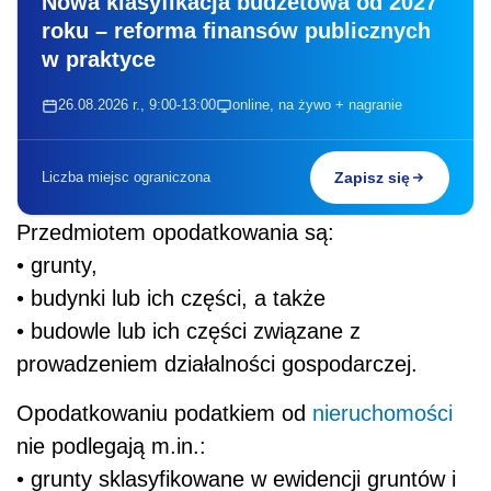
Nowa klasyfikacja budżetowa od 2027
roku – reforma finansów publicznych
w praktyce
26.08.2026 r., 9:00-13:00
online, na żywo + nagranie
Liczba miejsc ograniczona
Zapisz się
Przedmiotem opodatkowania są:
• grunty,
• budynki lub ich części, a także
• budowle lub ich części związane z
prowadzeniem działalności gospodarczej.
Opodatkowaniu podatkiem od
nieruchomości
nie podlegają m.in.:
• grunty sklasyfikowane w ewidencji gruntów i