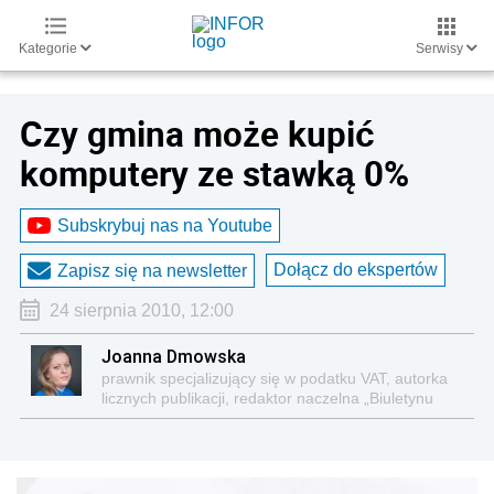
Kategorie
Serwisy
Czy gmina może kupić
komputery ze stawką 0%
Subskrybuj nas na Youtube
Dołącz do ekspertów
Zapisz się na newsletter
24 sierpnia 2010, 12:00
Joanna Dmowska
prawnik specjalizujący się w podatku VAT, autorka
licznych publikacji, redaktor naczelna „Biuletynu
VAT”