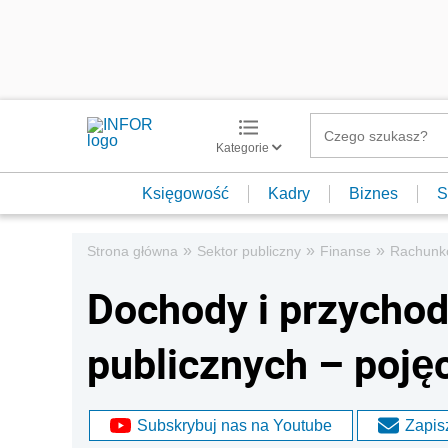
Kategorie
Księgowość
Kadry
Biznes
S
»
»
»
Strona główna
Sektor publiczny
Finanse
Rachunk
Dochody i przychod
publicznych – pojęc
Subskrybuj nas na Youtube
Zapisz