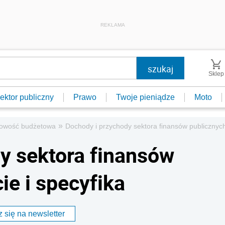
REKLAMA
Sklep
ektor publiczny
Prawo
Twoje pieniądze
Moto
»
owość budżetowa
Dochody i przychody sektora finansów publicznych 
y sektora finansów
ie i specyfika
 się na newsletter