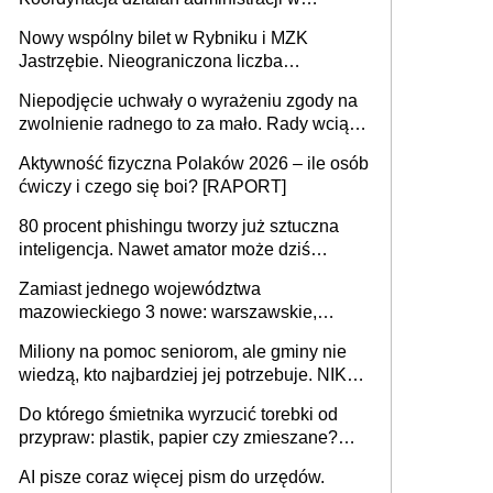
sprawach złożonych
Nowy wspólny bilet w Rybniku i MZK
Jastrzębie. Nieograniczona liczba
przejazdów za 16 zł
Niepodjęcie uchwały o wyrażeniu zgody na
zwolnienie radnego to za mało. Rady wciąż
popełniają ten błąd, a sądy muszą
Aktywność fizyczna Polaków 2026 – ile osób
rozstrzygać sprawy
ćwiczy i czego się boi? [RAPORT]
80 procent phishingu tworzy już sztuczna
inteligencja. Nawet amator może dziś
przeprowadzić skuteczny cyberatak
Zamiast jednego województwa
mazowieckiego 3 nowe: warszawskie,
płocko-siedleckie i staropolskie. Nigdzie w
Miliony na pomoc seniorom, ale gminy nie
Europie nie ma tak dużych jednostek
wiedzą, kto najbardziej jej potrzebuje. NIK
stołecznych
ujawnia poważną lukę w systemie
Do którego śmietnika wyrzucić torebki od
przypraw: plastik, papier czy zmieszane?
Gdzie wyrzucić młynek po przyprawach?
AI pisze coraz więcej pism do urzędów.