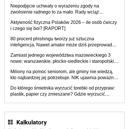
Niepodjęcie uchwały o wyrażeniu zgody na
zwolnienie radnego to za mało. Rady wciąż
popełniają ten błąd, a sądy muszą rozstrzygać
Aktywność fizyczna Polaków 2026 – ile osób ćwiczy
sprawy
i czego się boi? [RAPORT]
80 procent phishingu tworzy już sztuczna
inteligencja. Nawet amator może dziś przeprowadzić
skuteczny cyberatak
Zamiast jednego województwa mazowieckiego 3
nowe: warszawskie, płocko-siedleckie i staropolskie.
Nigdzie w Europie nie ma tak dużych jednostek
Miliony na pomoc seniorom, ale gminy nie wiedzą,
stołecznych
kto najbardziej jej potrzebuje. NIK ujawnia poważną
lukę w systemie
Do którego śmietnika wyrzucić torebki od przypraw:
plastik, papier czy zmieszane? Gdzie wyrzucić
młynek po przyprawach?
Kalkulatory