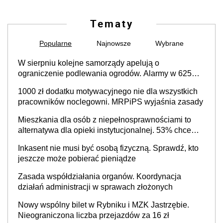
Tematy
Popularne
Najnowsze
Wybrane
W sierpniu kolejne samorządy apelują o
ograniczenie podlewania ogrodów. Alarmy w 625
gminach. Niżówka hydrogeologiczna może objąć
1000 zł dodatku motywacyjnego nie dla wszystkich
cały kraj
pracowników noclegowni. MRPiPS wyjaśnia zasady
Mieszkania dla osób z niepełnosprawnościami to
alternatywa dla opieki instytucjonalnej. 53% chce
mieszkać samodzielnie lub z rodziną
Inkasent nie musi być osobą fizyczną. Sprawdź, kto
jeszcze może pobierać pieniądze
Zasada współdziałania organów. Koordynacja
działań administracji w sprawach złożonych
Nowy wspólny bilet w Rybniku i MZK Jastrzębie.
Nieograniczona liczba przejazdów za 16 zł