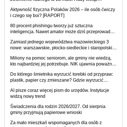
popełniają ten błąd, a sądy muszą rozstrzygać
Aktywność fizyczna Polaków 2026 – ile osób ćwiczy
sprawy
i czego się boi? [RAPORT]
80 procent phishingu tworzy już sztuczna
inteligencja. Nawet amator może dziś przeprowadzić
skuteczny cyberatak
Zamiast jednego województwa mazowieckiego 3
nowe: warszawskie, płocko-siedleckie i staropolskie.
Nigdzie w Europie nie ma tak dużych jednostek
Miliony na pomoc seniorom, ale gminy nie wiedzą,
stołecznych
kto najbardziej jej potrzebuje. NIK ujawnia poważną
lukę w systemie
Do którego śmietnika wyrzucić torebki od przypraw:
plastik, papier czy zmieszane? Gdzie wyrzucić
młynek po przyprawach?
AI pisze coraz więcej pism do urzędów. Instytucje
widzą nowy trend
Świadczenia dla rodzin 2026/2027. Od sierpnia
gminy przyjmują papierowe wnioski
Za mało mieszkań wspomaganych dla osób z