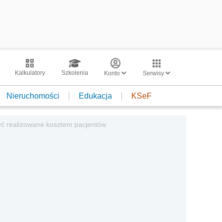
Kalkulatory
Szkolenia
Konto
Serwisy
Nieruchomości
Edukacja
KSeF
yć realizowane kosztem pacjentów