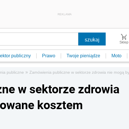
REKLAMA
Sklep
ektor publiczny
Prawo
Twoje pieniądze
Moto
»
ia publiczne
Zamówienia publiczne w sektorze zdrowia nie mogą b
ne w sektorze zdrowia
izowane kosztem