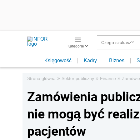
Kategorie
Księgowość
Kadry
Biznes
S
»
»
»
Strona główna
Sektor publiczny
Finanse
Zamówien
Zamówienia publicz
nie mogą być real
pacjentów