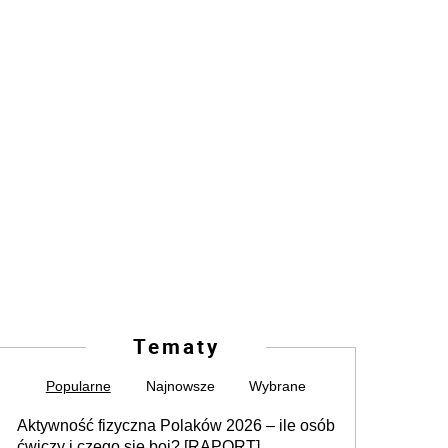
Tematy
Popularne
Najnowsze
Wybrane
Aktywność fizyczna Polaków 2026 – ile osób
ćwiczy i czego się boi? [RAPORT]