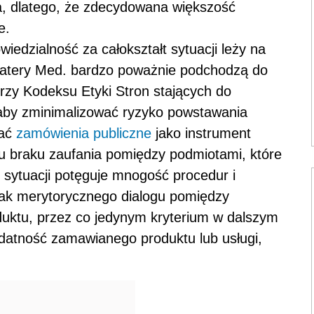
ta, dlatego, że zdecydowana większość
e.
edzialność za całokształt sytuacji leży na
tratery Med. bardzo poważnie podchodzą do
orzy Kodeksu Etyki Stron stających do
aby zminimalizować ryzyko powstawania
wać
zamówienia publiczne
jako instrument
azu braku zaufania pomiędzy podmiotami, które
sytuacji potęguje mnogość procedur i
rak merytorycznego dialogu pomiędzy
ktu, przez co jedynym kryterium w dalszym
zydatność zamawianego produktu lub usługi,