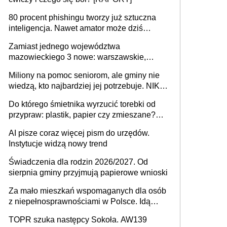
80 procent phishingu tworzy już sztuczna
inteligencja. Nawet amator może dziś
przeprowadzić skuteczny cyberatak
Zamiast jednego województwa
mazowieckiego 3 nowe: warszawskie,
płocko-siedleckie i staropolskie. Nigdzie w
Miliony na pomoc seniorom, ale gminy nie
Europie nie ma tak dużych jednostek
wiedzą, kto najbardziej jej potrzebuje. NIK
stołecznych
ujawnia poważną lukę w systemie
Do którego śmietnika wyrzucić torebki od
przypraw: plastik, papier czy zmieszane?
Gdzie wyrzucić młynek po przyprawach?
AI pisze coraz więcej pism do urzędów.
Instytucje widzą nowy trend
Świadczenia dla rodzin 2026/2027. Od
sierpnia gminy przyjmują papierowe wnioski
Za mało mieszkań wspomaganych dla osób
z niepełnosprawnościami w Polsce. Idą
zmiany w przepisach
TOPR szuka następcy Sokoła. AW139