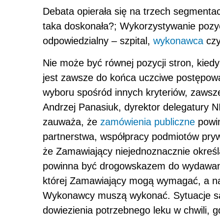
Debata opierała się na trzech segment
taka doskonała?; Wykorzystywanie pozyc
odpowiedzialny – szpital,
wykonawca
czy
Nie może być równej pozycji stron, kiedy 
jest zawsze do końca uczciwe postępowa
wyboru spośród innych kryteriów, zawsze
Andrzej Panasiuk, dyrektor delegatury 
zauważa, że
zamówienia publiczne
powin
partnerstwa, współpracy podmiotów pryw
że Zamawiający niejednoznacznie określ
powinna być drogowskazem do wydawania 
której Zamawiający mogą wymagać, a na
Wykonawcy muszą wykonać. Sytuacje są 
dowiezienia potrzebnego leku w chwili, g