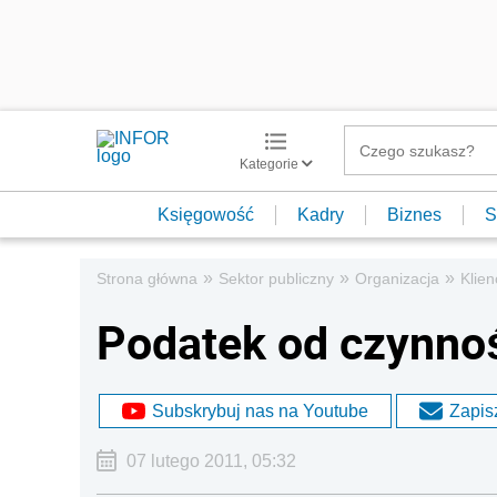
Kategorie
Księgowość
Kadry
Biznes
S
»
»
»
Strona główna
Sektor publiczny
Organizacja
Klien
Podatek od czynno
Subskrybuj nas na Youtube
Zapisz
07 lutego 2011, 05:32