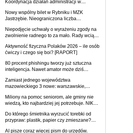
Koordynacja działań administracji w
sprawach złożonych
Nowy wspólny bilet w Rybniku i MZK
Jastrzębie. Nieograniczona liczba
przejazdów za 16 zł
Niepodjęcie uchwały o wyrażeniu zgody na
zwolnienie radnego to za mało. Rady wciąż
popełniają ten błąd, a sądy muszą
Aktywność fizyczna Polaków 2026 – ile osób
rozstrzygać sprawy
ćwiczy i czego się boi? [RAPORT]
80 procent phishingu tworzy już sztuczna
inteligencja. Nawet amator może dziś
przeprowadzić skuteczny cyberatak
Zamiast jednego województwa
mazowieckiego 3 nowe: warszawskie,
płocko-siedleckie i staropolskie. Nigdzie w
Miliony na pomoc seniorom, ale gminy nie
Europie nie ma tak dużych jednostek
wiedzą, kto najbardziej jej potrzebuje. NIK
stołecznych
ujawnia poważną lukę w systemie
Do którego śmietnika wyrzucić torebki od
przypraw: plastik, papier czy zmieszane?
Gdzie wyrzucić młynek po przyprawach?
AI pisze coraz więcej pism do urzędów.