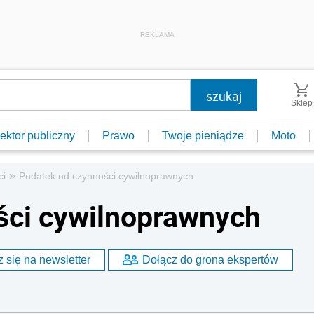
REKLAMA
Sklep
ektor publiczny
Prawo
Twoje pieniądze
Moto
»
ci
Podatek od czynności cywilnoprawnych
ści cywilnoprawnych
 się na newsletter
Dołącz do grona ekspertów