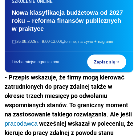
SZKOLENIE ONLINE
Nowa klasyfikacja budżetowa od 2027
roku – reforma finansów publicznych
w praktyce
26.08.2026 r., 9:00-13:00
online, na żywo + nagranie
Liczba miejsc ograniczona
Zapisz się
- Przepis wskazuje, że firmy mogą kierować
zatrudnionych do pracy zdalnej także w
okresie trzech miesięcy po odwołaniu
wspomnianych stanów. To graniczny moment
na zastosowanie takiego rozwiązania. Ale jeśli
wcześniej wskazał w poleceniu, że
pracodawca
kieruje do pracy zdalnej z powodu stanu