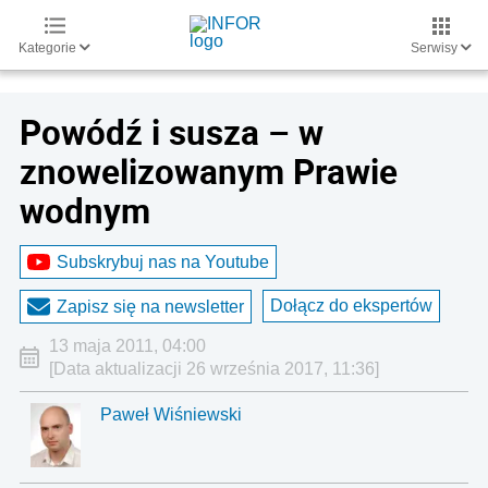
Kategorie
Serwisy
Powódź i susza – w
znowelizowanym Prawie
wodnym
Subskrybuj nas na Youtube
Dołącz do ekspertów
Zapisz się na newsletter
13 maja 2011, 04:00
[Data aktualizacji 26 września 2017, 11:36]
Paweł Wiśniewski