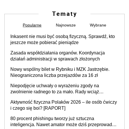
Tematy
Popularne
Najnowsze
Wybrane
Inkasent nie musi być osobą fizyczną. Sprawdź, kto
jeszcze może pobierać pieniądze
Zasada współdziałania organów. Koordynacja
działań administracji w sprawach złożonych
Nowy wspólny bilet w Rybniku i MZK Jastrzębie.
Nieograniczona liczba przejazdów za 16 zł
Niepodjęcie uchwały o wyrażeniu zgody na
zwolnienie radnego to za mało. Rady wciąż
popełniają ten błąd, a sądy muszą rozstrzygać
Aktywność fizyczna Polaków 2026 – ile osób ćwiczy
sprawy
i czego się boi? [RAPORT]
80 procent phishingu tworzy już sztuczna
inteligencja. Nawet amator może dziś przeprowadzić