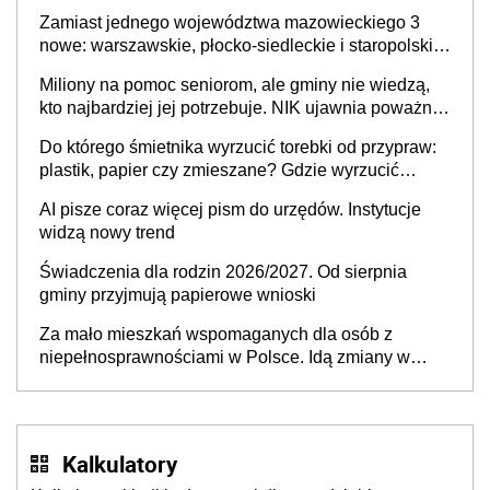
skuteczny cyberatak
Zamiast jednego województwa mazowieckiego 3
nowe: warszawskie, płocko-siedleckie i staropolskie.
Nigdzie w Europie nie ma tak dużych jednostek
Miliony na pomoc seniorom, ale gminy nie wiedzą,
stołecznych
kto najbardziej jej potrzebuje. NIK ujawnia poważną
lukę w systemie
Do którego śmietnika wyrzucić torebki od przypraw:
plastik, papier czy zmieszane? Gdzie wyrzucić
młynek po przyprawach?
AI pisze coraz więcej pism do urzędów. Instytucje
widzą nowy trend
Świadczenia dla rodzin 2026/2027. Od sierpnia
gminy przyjmują papierowe wnioski
Za mało mieszkań wspomaganych dla osób z
niepełnosprawnościami w Polsce. Idą zmiany w
przepisach
Kalkulatory