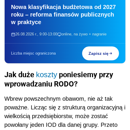
Nowa klasyfikacja budżetowa od 2027
roku – reforma finansów publicznych
w praktyce
26.08.2026 r., 9:00-13:00
online, na żywo + nagranie
Liczba miejsc ograniczona
Zapisz się
Jak duże
poniesiemy przy
koszty
wprowadzaniu RODO?
Wbrew powszechnym obawom, nie aż tak
poważne. Licząc się z strukturą organizacyjną i
wielkością przedsiębiorstw, może zostać
powołany jeden IOD dla danej grupy. Przeto