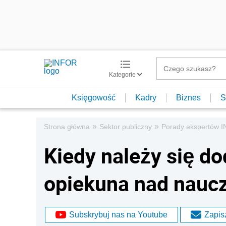
Kategorie
Księgowość
Kadry
Biznes
S
»
»
Strona główna
Sektor publiczny
Porady ekspertów 
Kiedy należy się do
opiekuna nad nauc
Subskrybuj nas na Youtube
Zapisz