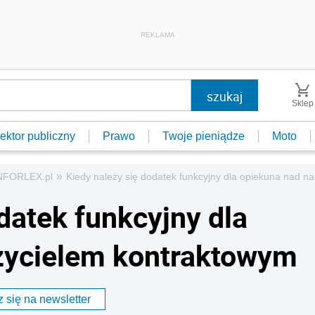
REKLAMA
Sklep
ektor publiczny
Prawo
Twoje pieniądze
Moto
»
INFORLEX.pl
Kiedy należy się dodatek funkcyjny dla opiekuna nad 
datek funkcyjny dla
zycielem kontraktowym
 się na newsletter