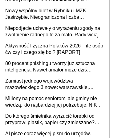
sprawach złożonych
Nowy wspólny bilet w Rybniku i MZK
Jastrzębie. Nieograniczona liczba
przejazdów za 16 zł
Niepodjęcie uchwały o wyrażeniu zgody na
zwolnienie radnego to za mało. Rady wciąż
popełniają ten błąd, a sądy muszą
Aktywność fizyczna Polaków 2026 – ile osób
rozstrzygać sprawy
ćwiczy i czego się boi? [RAPORT]
80 procent phishingu tworzy już sztuczna
inteligencja. Nawet amator może dziś
przeprowadzić skuteczny cyberatak
Zamiast jednego województwa
mazowieckiego 3 nowe: warszawskie,
płocko-siedleckie i staropolskie. Nigdzie w
Miliony na pomoc seniorom, ale gminy nie
Europie nie ma tak dużych jednostek
wiedzą, kto najbardziej jej potrzebuje. NIK
stołecznych
ujawnia poważną lukę w systemie
Do którego śmietnika wyrzucić torebki od
przypraw: plastik, papier czy zmieszane?
Gdzie wyrzucić młynek po przyprawach?
AI pisze coraz więcej pism do urzędów.