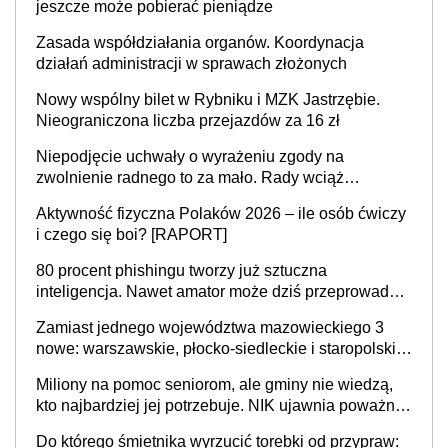
jeszcze może pobierać pieniądze
Zasada współdziałania organów. Koordynacja
działań administracji w sprawach złożonych
Nowy wspólny bilet w Rybniku i MZK Jastrzębie.
Nieograniczona liczba przejazdów za 16 zł
Niepodjęcie uchwały o wyrażeniu zgody na
zwolnienie radnego to za mało. Rady wciąż
popełniają ten błąd, a sądy muszą rozstrzygać
Aktywność fizyczna Polaków 2026 – ile osób ćwiczy
sprawy
i czego się boi? [RAPORT]
80 procent phishingu tworzy już sztuczna
inteligencja. Nawet amator może dziś przeprowadzić
skuteczny cyberatak
Zamiast jednego województwa mazowieckiego 3
nowe: warszawskie, płocko-siedleckie i staropolskie.
Nigdzie w Europie nie ma tak dużych jednostek
Miliony na pomoc seniorom, ale gminy nie wiedzą,
stołecznych
kto najbardziej jej potrzebuje. NIK ujawnia poważną
lukę w systemie
Do którego śmietnika wyrzucić torebki od przypraw: