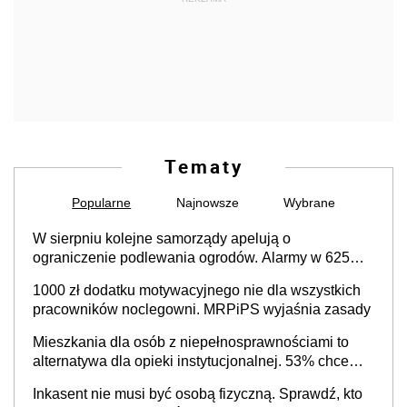
Tematy
Popularne
Najnowsze
Wybrane
W sierpniu kolejne samorządy apelują o
ograniczenie podlewania ogrodów. Alarmy w 625
gminach. Niżówka hydrogeologiczna może objąć
1000 zł dodatku motywacyjnego nie dla wszystkich
cały kraj
pracowników noclegowni. MRPiPS wyjaśnia zasady
Mieszkania dla osób z niepełnosprawnościami to
alternatywa dla opieki instytucjonalnej. 53% chce
mieszkać samodzielnie lub z rodziną
Inkasent nie musi być osobą fizyczną. Sprawdź, kto