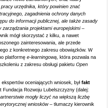
pracy urzędnika, który powinien znać
tracyjnego, zagadnienia ochrony danych
u do informacji publicznej, ale także zasady
 zarządzania projektami europejskimi
–
nik mógł skorzystać z kilku, a nawet
łoszonego zainteresowania, ale przede
cego z konkretnego zakresu obowiązków. W
no platformę
e-learningową
, która pozwala na
szkoleniu z zakresu obsługi pakietu
Open
fakt
 ekspertów oceniających wniosek, był
st Fundacja Rozwoju Lubelszczyzny (dalej:
artnerstwie mogły liczyć na większą liczbę
erytorycznej wniosków
– tłumaczy kierownik