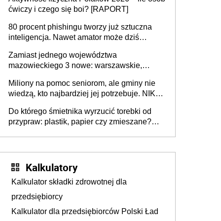
rozstrzygać sprawy
ćwiczy i czego się boi? [RAPORT]
80 procent phishingu tworzy już sztuczna
inteligencja. Nawet amator może dziś
przeprowadzić skuteczny cyberatak
Zamiast jednego województwa
mazowieckiego 3 nowe: warszawskie,
płocko-siedleckie i staropolskie. Nigdzie w
Miliony na pomoc seniorom, ale gminy nie
Europie nie ma tak dużych jednostek
wiedzą, kto najbardziej jej potrzebuje. NIK
stołecznych
ujawnia poważną lukę w systemie
Do którego śmietnika wyrzucić torebki od
przypraw: plastik, papier czy zmieszane?
Gdzie wyrzucić młynek po przyprawach?
Kalkulatory
Kalkulator składki zdrowotnej dla
przedsiębiorcy
Kalkulator dla przedsiębiorców Polski Ład