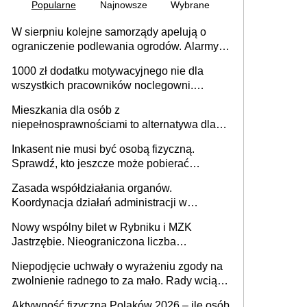
Popularne
Najnowsze
Wybrane
W sierpniu kolejne samorządy apelują o
ograniczenie podlewania ogrodów. Alarmy w
625 gminach. Niżówka hydrogeologiczna
1000 zł dodatku motywacyjnego nie dla
może objąć cały kraj
wszystkich pracowników noclegowni.
MRPiPS wyjaśnia zasady
Mieszkania dla osób z
niepełnosprawnościami to alternatywa dla
opieki instytucjonalnej. 53% chce mieszkać
Inkasent nie musi być osobą fizyczną.
samodzielnie lub z rodziną
Sprawdź, kto jeszcze może pobierać
pieniądze
Zasada współdziałania organów.
Koordynacja działań administracji w
sprawach złożonych
Nowy wspólny bilet w Rybniku i MZK
Jastrzębie. Nieograniczona liczba
przejazdów za 16 zł
Niepodjęcie uchwały o wyrażeniu zgody na
zwolnienie radnego to za mało. Rady wciąż
popełniają ten błąd, a sądy muszą
Aktywność fizyczna Polaków 2026 – ile osób