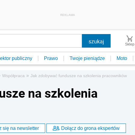
REKLAMA
Sklep
ektor publiczny
Prawo
Twoje pieniądze
Moto
»
»
Współpraca
Jak zdobywać fundusze na szkolenia pracowników
usze na szkolenia
 się na newsletter
Dołącz do grona ekspertów