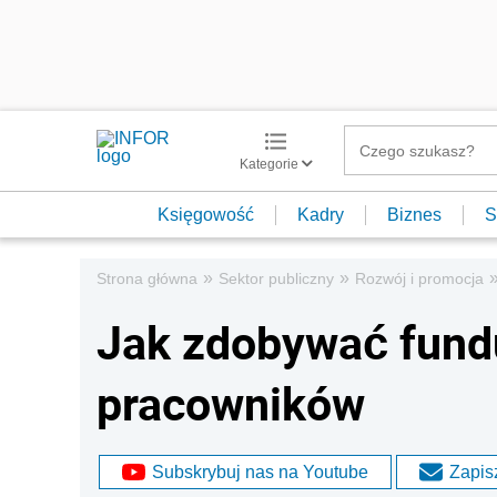
Kategorie
Księgowość
Kadry
Biznes
S
»
»
Strona główna
Sektor publiczny
Rozwój i promocja
Jak zdobywać fund
pracowników
Subskrybuj nas na Youtube
Zapisz