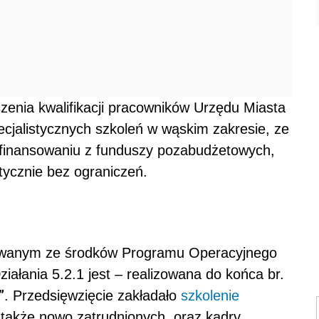
enia kwalifikacji pracowników Urzędu Miasta
ecjalistycznych szkoleń w wąskim zakresie, ze
ofinansowaniu z funduszy pozabudżetowych,
tycznie bez ograniczeń.
owanym ze środków Programu Operacyjnego
iałania 5.2.1 jest – realizowana do końca br.
”
. Przedsięwzięcie zakładało
szkolenie
także nowo zatrudnionych, oraz kadry