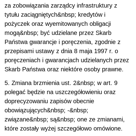
za zobowiązania zarządcy infrastruktury z
tytułu zaciągniętych&nbsp; kredytów i
pożyczek oraz wyemitowanych obligacji
mogą&nbsp; być udzielane przez Skarb
Państwa gwarancje i poręczenia, zgodnie z
przepisami ustawy z dnia 8 maja 1997 r. o
poręczeniach i gwarancjach udzielanych przez
Skarb Państwa oraz niektóre osoby prawne.
5. Zmiana brzmienia ust. 2&nbsp; w art. 9
polegać będzie na uszczegółowieniu oraz
doprecyzowaniu zapisów obecnie
obowiązujących&nbsp; -&nbsp;
związane&nbsp; są&nbsp; one ze zmianami,
które zostały wyżej szczegółowo omówione.