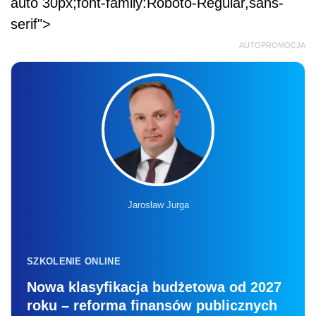
auto 30px;font-family:Roboto-Regular,sans-
serif">
AUTOPROMOCJA
Jarosław Jurga
SZKOLENIE ONLINE
Nowa klasyfikacja budżetowa od 2027
roku – reforma finansów publicznych