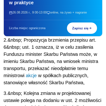
w praktyce
26.08.2026 r., 9:00-13:00
online, na żywo + nagranie
Liczba miejsc ograniczona
Zapisz się
2.&nbsp; Propozycja brzmienia przepisu art.
6&nbsp; ust. 1 oznacza, iż w celu zasilenia
Funduszu minister Skarbu Państwa może, w
imieniu Skarbu Państwa, na wniosek ministra
transportu, przekazać nieodpłatnie temu
ministrowi
akcje
w spółkach publicznych,
stanowiące własność Skarbu Państwa,
3.&nbsp; Kolejna zmiana w projektowanej
ustawie polega na dodaniu w ust. 2 możliwości