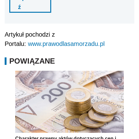
ź
Artykuł pochodzi z
Portalu:
www.prawodlasamorzadu.pl
POWIĄZANE
Charakter prawny aktów dotyczących cen i