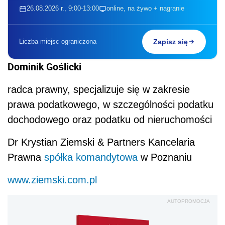
26.08.2026 r., 9:00-13:00
online, na żywo + nagranie
Liczba miejsc ograniczona
Zapisz się
Dominik Goślicki
radca prawny, specjalizuje się w zakresie
prawa podatkowego, w szczególności podatku
dochodowego oraz podatku od nieruchomości
Dr Krystian Ziemski & Partners Kancelaria
Prawna
spółka komandytowa
w Poznaniu
www.ziemski.com.pl
AUTOPROMOCJA