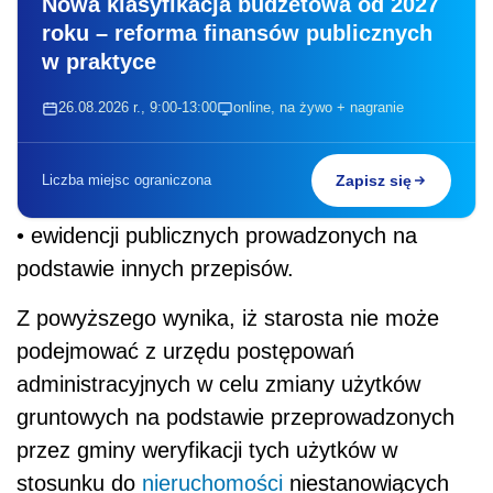
Nowa klasyfikacja budżetowa od 2027
roku – reforma finansów publicznych
w praktyce
26.08.2026 r., 9:00-13:00
online, na żywo + nagranie
Liczba miejsc ograniczona
Zapisz się
• ewidencji publicznych prowadzonych na
podstawie innych przepisów.
Z powyższego wynika, iż starosta nie może
podejmować z urzędu postępowań
administracyjnych w celu zmiany użytków
gruntowych na podstawie przeprowadzonych
przez gminy weryfikacji tych użytków w
stosunku do
nieruchomości
niestanowiących