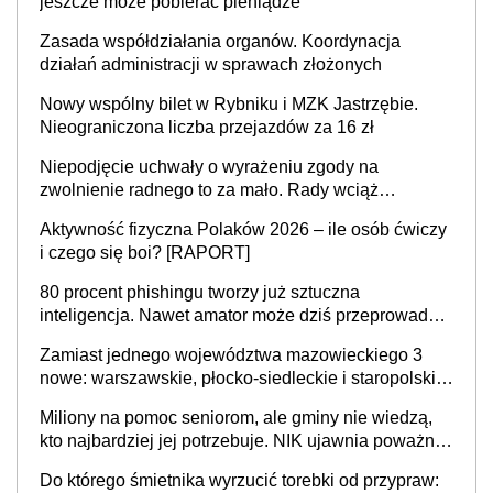
jeszcze może pobierać pieniądze
Zasada współdziałania organów. Koordynacja
działań administracji w sprawach złożonych
Nowy wspólny bilet w Rybniku i MZK Jastrzębie.
Nieograniczona liczba przejazdów za 16 zł
Niepodjęcie uchwały o wyrażeniu zgody na
zwolnienie radnego to za mało. Rady wciąż
popełniają ten błąd, a sądy muszą rozstrzygać
Aktywność fizyczna Polaków 2026 – ile osób ćwiczy
sprawy
i czego się boi? [RAPORT]
80 procent phishingu tworzy już sztuczna
inteligencja. Nawet amator może dziś przeprowadzić
skuteczny cyberatak
Zamiast jednego województwa mazowieckiego 3
nowe: warszawskie, płocko-siedleckie i staropolskie.
Nigdzie w Europie nie ma tak dużych jednostek
Miliony na pomoc seniorom, ale gminy nie wiedzą,
stołecznych
kto najbardziej jej potrzebuje. NIK ujawnia poważną
lukę w systemie
Do którego śmietnika wyrzucić torebki od przypraw: