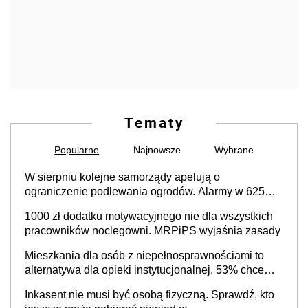
Tematy
Popularne
Najnowsze
Wybrane
W sierpniu kolejne samorządy apelują o
ograniczenie podlewania ogrodów. Alarmy w 625
gminach. Niżówka hydrogeologiczna może objąć
1000 zł dodatku motywacyjnego nie dla wszystkich
cały kraj
pracowników noclegowni. MRPiPS wyjaśnia zasady
Mieszkania dla osób z niepełnosprawnościami to
alternatywa dla opieki instytucjonalnej. 53% chce
mieszkać samodzielnie lub z rodziną
Inkasent nie musi być osobą fizyczną. Sprawdź, kto