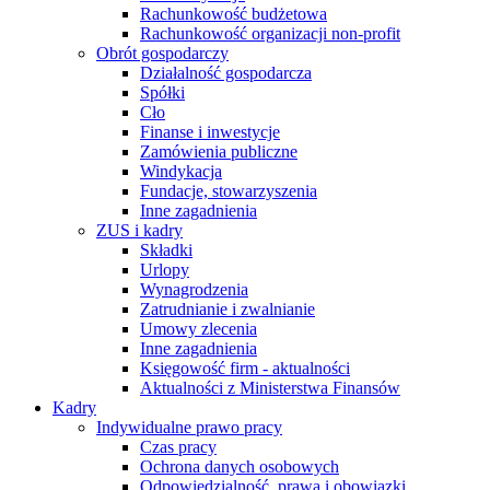
Rachunkowość budżetowa
Rachunkowość organizacji non-profit
Obrót gospodarczy
Działalność gospodarcza
Spółki
Cło
Finanse i inwestycje
Zamówienia publiczne
Windykacja
Fundacje, stowarzyszenia
Inne zagadnienia
ZUS i kadry
Składki
Urlopy
Wynagrodzenia
Zatrudnianie i zwalnianie
Umowy zlecenia
Inne zagadnienia
Księgowość firm - aktualności
Aktualności z Ministerstwa Finansów
Kadry
Indywidualne prawo pracy
Czas pracy
Ochrona danych osobowych
Odpowiedzialność, prawa i obowiązki