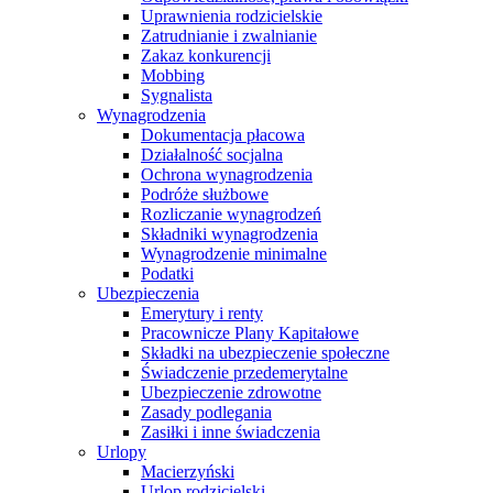
Uprawnienia rodzicielskie
Zatrudnianie i zwalnianie
Zakaz konkurencji
Mobbing
Sygnalista
Wynagrodzenia
Dokumentacja płacowa
Działalność socjalna
Ochrona wynagrodzenia
Podróże służbowe
Rozliczanie wynagrodzeń
Składniki wynagrodzenia
Wynagrodzenie minimalne
Podatki
Ubezpieczenia
Emerytury i renty
Pracownicze Plany Kapitałowe
Składki na ubezpieczenie społeczne
Świadczenie przedemerytalne
Ubezpieczenie zdrowotne
Zasady podlegania
Zasiłki i inne świadczenia
Urlopy
Macierzyński
Urlop rodzicielski