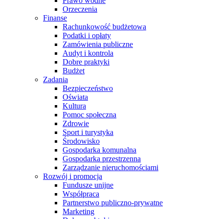
Prawo wodne
Orzeczenia
Finanse
Rachunkowość budżetowa
Podatki i opłaty
Zamówienia publiczne
Audyt i kontrola
Dobre praktyki
Budżet
Zadania
Bezpieczeństwo
Oświata
Kultura
Pomoc społeczna
Zdrowie
Sport i turystyka
Środowisko
Gospodarka komunalna
Gospodarka przestrzenna
Zarządzanie nieruchomościami
Rozwój i promocja
Fundusze unijne
Współpraca
Partnerstwo publiczno-prywatne
Marketing