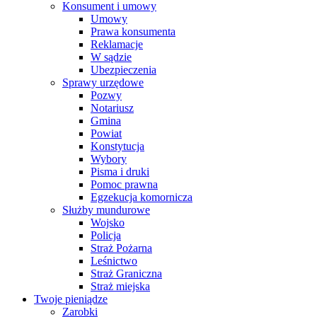
Konsument i umowy
Umowy
Prawa konsumenta
Reklamacje
W sądzie
Ubezpieczenia
Sprawy urzędowe
Pozwy
Notariusz
Gmina
Powiat
Konstytucja
Wybory
Pisma i druki
Pomoc prawna
Egzekucja komornicza
Służby mundurowe
Wojsko
Policja
Straż Pożarna
Leśnictwo
Straż Graniczna
Straż miejska
Twoje pieniądze
Zarobki