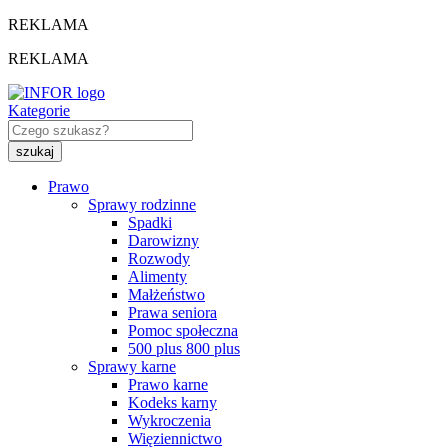
REKLAMA
REKLAMA
Kategorie
Prawo
Sprawy rodzinne
Spadki
Darowizny
Rozwody
Alimenty
Małżeństwo
Prawa seniora
Pomoc społeczna
500 plus 800 plus
Sprawy karne
Prawo karne
Kodeks karny
Wykroczenia
Więziennictwo