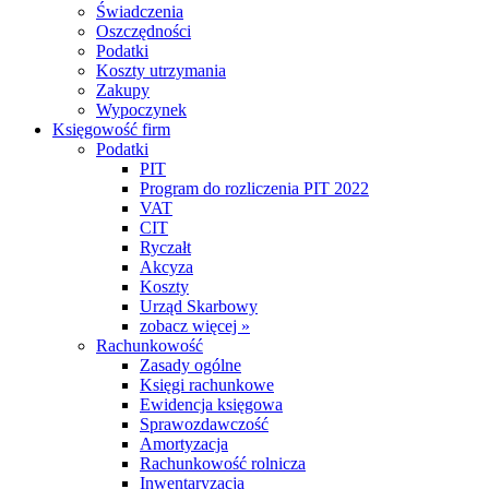
Świadczenia
Oszczędności
Podatki
Koszty utrzymania
Zakupy
Wypoczynek
Księgowość firm
Podatki
PIT
Program do rozliczenia PIT 2022
VAT
CIT
Ryczałt
Akcyza
Koszty
Urząd Skarbowy
zobacz więcej »
Rachunkowość
Zasady ogólne
Księgi rachunkowe
Ewidencja księgowa
Sprawozdawczość
Amortyzacja
Rachunkowość rolnicza
Inwentaryzacja