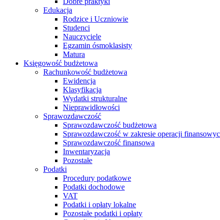
Dobre praktyki
Edukacja
Rodzice i Uczniowie
Studenci
Nauczyciele
Egzamin ósmoklasisty
Matura
Księgowość budżetowa
Rachunkowość budżetowa
Ewidencja
Klasyfikacja
Wydatki strukturalne
Nieprawidłowości
Sprawozdawczość
Sprawozdawczość budżetowa
Sprawozdawczość w zakresie operacji finansowy
Sprawozdawczość finansowa
Inwentaryzacja
Pozostałe
Podatki
Procedury podatkowe
Podatki dochodowe
VAT
Podatki i opłaty lokalne
Pozostałe podatki i opłaty