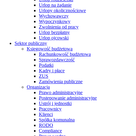
Urlop na żądanie
Urlopy okolicznościowe
Wychowawczy
Wypoczynkowy
Zwolnienia od pracy
Urlop bezpłatny
Urlop ojcowski
Sektor publiczny
Księgowość budżetowa
Rachunkowość budżetowa
Sprawozdawczość
Podatki
Kadry i płace
ZUS
Zamówienia publiczne
Organizacja
Prawo administracyjne
Postępowanie administracyjne
Ustrój i jednostki
Pracownicy
Klienci
Spółka komunalna
RODO
Compliance