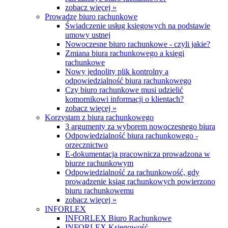
zobacz więcej »
Prowadzę biuro rachunkowe
Świadczenie usług księgowych na podstawie
umowy ustnej
Nowoczesne biuro rachunkowe - czyli jakie?
Zmiana biura rachunkowego a księgi
rachunkowe
Nowy jednolity plik kontrolny a
odpowiedzialność biura rachunkowego
Czy biuro rachunkowe musi udzielić
komornikowi informacji o klientach?
zobacz więcej »
Korzystam z biura rachunkowego
3 argumenty za wyborem nowoczesnego biura
Odpowiedzialność biura rachunkowego -
orzecznictwo
E-dokumentacja pracownicza prowadzona w
biurze rachunkowym
Odpowiedzialność za rachunkowość, gdy
prowadzenie ksiąg rachunkowych powierzono
biuru rachunkowemu
zobacz więcej »
INFORLEX
INFORLEX Biuro Rachunkowe
INFORLEX Księgowość