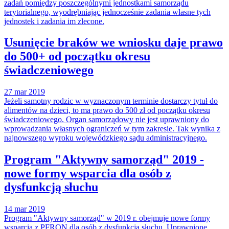
zadań pomiędzy poszczególnymi jednostkami samorządu
terytorialnego, wyodrębniając jednocześnie zadania własne tych
jednostek i zadania im zlecone.
Usunięcie braków we wniosku daje prawo
do 500+ od początku okresu
świadczeniowego
27 mar 2019
Jeżeli samotny rodzic w wyznaczonym terminie dostarczy tytuł do
alimentów na dzieci, to ma prawo do 500 zł od początku okresu
świadczeniowego. Organ samorządowy nie jest uprawniony do
wprowadzania własnych ograniczeń w tym zakresie. Tak wynika z
najnowszego wyroku wojewódzkiego sądu administracyjnego.
Program "Aktywny samorząd" 2019 -
nowe formy wsparcia dla osób z
dysfunkcją słuchu
14 mar 2019
Program "Aktywny samorząd" w 2019 r. obejmuje nowe formy
wsparcia z PFRON dla osób z dysfunkcją słuchu. Uprawnione