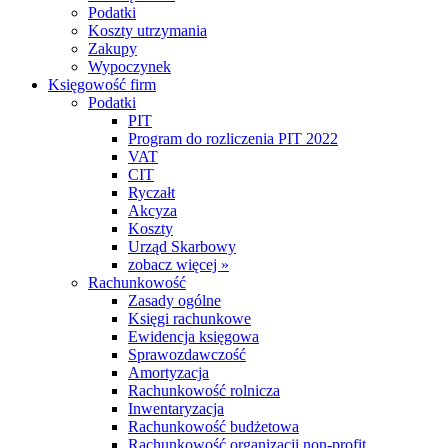
Podatki
Koszty utrzymania
Zakupy
Wypoczynek
Księgowość firm
Podatki
PIT
Program do rozliczenia PIT 2022
VAT
CIT
Ryczałt
Akcyza
Koszty
Urząd Skarbowy
zobacz więcej »
Rachunkowość
Zasady ogólne
Księgi rachunkowe
Ewidencja księgowa
Sprawozdawczość
Amortyzacja
Rachunkowość rolnicza
Inwentaryzacja
Rachunkowość budżetowa
Rachunkowość organizacji non-profit