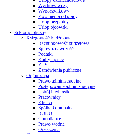
Urlopy okolicznościowe
Wychowawczy
Wypoczynkowy
Zwolnienia od pracy
Urlop bezpłatny
Urlop ojcowski
Sektor publiczny
Księgowość budżetowa
Rachunkowość budżetowa
Sprawozdawczość
Podatki
Kadry i płace
ZUS
Zamówienia publiczne
Organizacja
Prawo administracyjne
Postępowanie administracyjne
Ustrój i jednostki
Pracownicy
Klienci
Spółka komunalna
RODO
Compliance
Prawo wodne
Orzeczenia