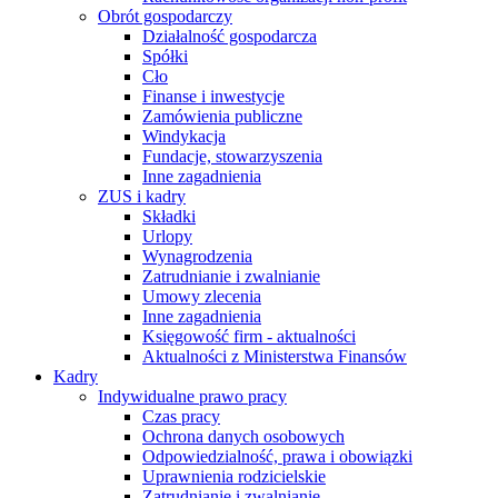
Obrót gospodarczy
Działalność gospodarcza
Spółki
Cło
Finanse i inwestycje
Zamówienia publiczne
Windykacja
Fundacje, stowarzyszenia
Inne zagadnienia
ZUS i kadry
Składki
Urlopy
Wynagrodzenia
Zatrudnianie i zwalnianie
Umowy zlecenia
Inne zagadnienia
Księgowość firm - aktualności
Aktualności z Ministerstwa Finansów
Kadry
Indywidualne prawo pracy
Czas pracy
Ochrona danych osobowych
Odpowiedzialność, prawa i obowiązki
Uprawnienia rodzicielskie
Zatrudnianie i zwalnianie