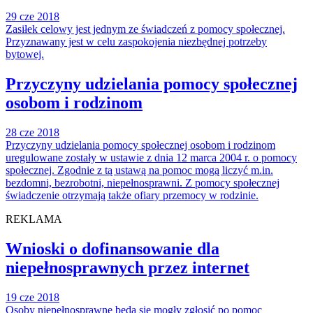
29 cze 2018
Zasiłek celowy jest jednym ze świadczeń z pomocy społecznej.
Przyznawany jest w celu zaspokojenia niezbędnej potrzeby
bytowej.
Przyczyny udzielania pomocy społecznej
osobom i rodzinom
28 cze 2018
Przyczyny udzielania pomocy społecznej osobom i rodzinom
uregulowane zostały w ustawie z dnia 12 marca 2004 r. o pomocy
społecznej. Zgodnie z tą ustawą na pomoc mogą liczyć m.in.
bezdomni, bezrobotni, niepełnosprawni. Z pomocy społecznej
świadczenie otrzymają także ofiary przemocy w rodzinie.
REKLAMA
Wnioski o dofinansowanie dla
niepełnosprawnych przez internet
19 cze 2018
Osoby niepełnosprawne będą się mogły zgłosić po pomoc