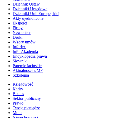
Dziennik Ustaw
Dzienniki Urzędowe
Dzienniki Unii Europejskiej
Akty ujednolicone
Eksperci
Firmy
Newsletter
Druki
Wzory umów
Inforlex
InforAkademia
Encyklopedia prawa
Słownik
Paremie łacińskie
Aktualności z MF
Szkolenia
Księgowość
Kadry
Biznes
Sektor publiczny
Prawo
Twoje pieniądze
Moto
Nieruchomości