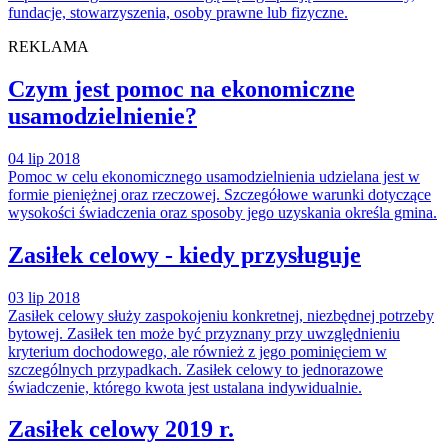
fundacje, stowarzyszenia, osoby prawne lub fizyczne.
REKLAMA
Czym jest pomoc na ekonomiczne
usamodzielnienie?
04 lip 2018
Pomoc w celu ekonomicznego usamodzielnienia udzielana jest w
formie pieniężnej oraz rzeczowej. Szczegółowe warunki dotyczące
wysokości świadczenia oraz sposoby jego uzyskania określa gmina.
Zasiłek celowy - kiedy przysługuje
03 lip 2018
Zasiłek celowy służy zaspokojeniu konkretnej, niezbędnej potrzeby
bytowej. Zasiłek ten może być przyznany przy uwzględnieniu
kryterium dochodowego, ale również z jego pominięciem w
szczególnych przypadkach. Zasiłek celowy to jednorazowe
świadczenie, którego kwota jest ustalana indywidualnie.
Zasiłek celowy 2019 r.