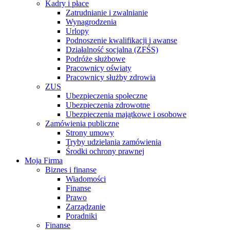
Kadry i płace
Zatrudnianie i zwalnianie
Wynagrodzenia
Urlopy
Podnoszenie kwalifikacji i awanse
Działalność socjalna (ZFŚS)
Podróże służbowe
Pracownicy oświaty
Pracownicy służby zdrowia
ZUS
Ubezpieczenia społeczne
Ubezpieczenia zdrowotne
Ubezpieczenia majątkowe i osobowe
Zamówienia publiczne
Strony umowy
Tryby udzielania zamówienia
Środki ochrony prawnej
Moja Firma
Biznes i finanse
Wiadomości
Finanse
Prawo
Zarządzanie
Poradniki
Finanse