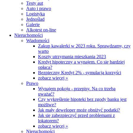
Testy aut
Auto i prawo
Logistyka
Jednoślad
Galerie
Alkotest on-line
Nieruchomości
Wiadomości
Zakup kawalerki w 2023 roku. Sprawdzamy, czy
warto
Koszty utrzymania mieszkania 2023
Kredyt hipoteczny a wynajem. Co się bardziej
opłaca?
Bezpieczny Kredyt 2% - symulacja korzyści
zobacz więcej »
Prawo
Wynajem pokoju - przepisy. Na co trzeba
uważać?
Czy wykreślenie hipoteki bez zgody banku jest
możliwe?
Jak mały deweloper może obniżyć podatki?
Jak się zabezpieczyć przed problemami z
lokatorem?
zobacz więcej »
Nieruchomości