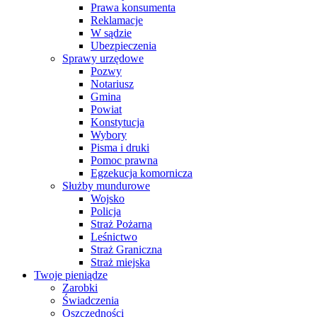
Prawa konsumenta
Reklamacje
W sądzie
Ubezpieczenia
Sprawy urzędowe
Pozwy
Notariusz
Gmina
Powiat
Konstytucja
Wybory
Pisma i druki
Pomoc prawna
Egzekucja komornicza
Służby mundurowe
Wojsko
Policja
Straż Pożarna
Leśnictwo
Straż Graniczna
Straż miejska
Twoje pieniądze
Zarobki
Świadczenia
Oszczędności