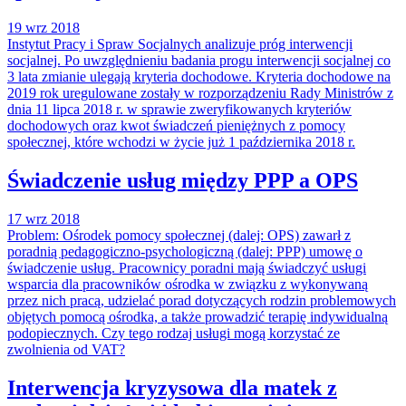
19 wrz 2018
Instytut Pracy i Spraw Socjalnych analizuje próg interwencji
socjalnej. Po uwzględnieniu badania progu interwencji socjalnej co
3 lata zmianie ulegają kryteria dochodowe. Kryteria dochodowe na
2019 rok uregulowane zostały w rozporządzeniu Rady Ministrów z
dnia 11 lipca 2018 r. w sprawie zweryfikowanych kryteriów
dochodowych oraz kwot świadczeń pieniężnych z pomocy
społecznej, które wchodzi w życie już 1 października 2018 r.
Świadczenie usług między PPP a OPS
17 wrz 2018
Problem: Ośrodek pomocy społecznej (dalej: OPS) zawarł z
poradnią pedagogiczno-psychologiczną (dalej: PPP) umowę o
świadczenie usług. Pracownicy poradni mają świadczyć usługi
wsparcia dla pracowników ośrodka w związku z wykonywaną
przez nich pracą, udzielać porad dotyczących rodzin problemowych
objętych pomocą ośrodka, a także prowadzić terapię indywidualną
podopiecznych. Czy tego rodzaj usługi mogą korzystać ze
zwolnienia od VAT?
Interwencja kryzysowa dla matek z