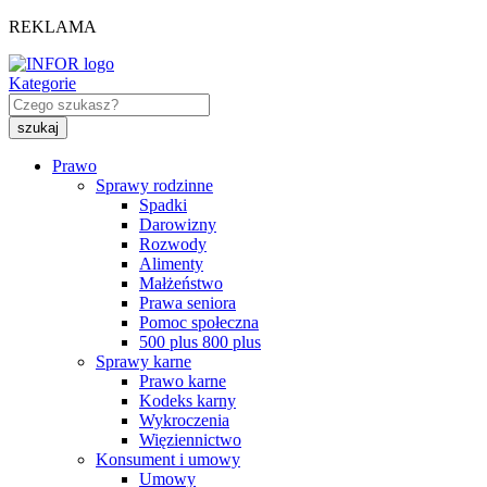
REKLAMA
Kategorie
Prawo
Sprawy rodzinne
Spadki
Darowizny
Rozwody
Alimenty
Małżeństwo
Prawa seniora
Pomoc społeczna
500 plus 800 plus
Sprawy karne
Prawo karne
Kodeks karny
Wykroczenia
Więziennictwo
Konsument i umowy
Umowy