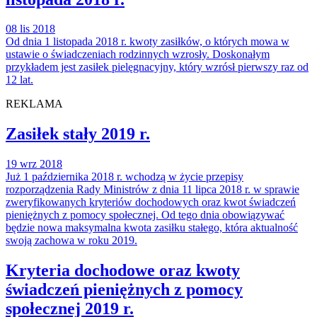
08 lis 2018
Od dnia 1 listopada 2018 r. kwoty zasiłków, o których mowa w
ustawie o świadczeniach rodzinnych wzrosły. Doskonałym
przykładem jest zasiłek pielęgnacyjny, który wzrósł pierwszy raz od
12 lat.
REKLAMA
Zasiłek stały 2019 r.
19 wrz 2018
Już 1 października 2018 r. wchodzą w życie przepisy
rozporządzenia Rady Ministrów z dnia 11 lipca 2018 r. w sprawie
zweryfikowanych kryteriów dochodowych oraz kwot świadczeń
pieniężnych z pomocy społecznej. Od tego dnia obowiązywać
będzie nowa maksymalna kwota zasiłku stałego, która aktualność
swoją zachowa w roku 2019.
Kryteria dochodowe oraz kwoty
świadczeń pieniężnych z pomocy
społecznej 2019 r.