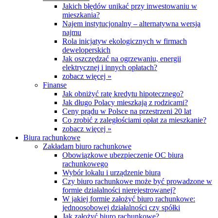
Jakich błędów unikać przy inwestowaniu w
mieszkania?
Najem instytucjonalny – alternatywna wersja
najmu
Rola inicjatyw ekologicznych w firmach
deweloperskich
Jak oszczędzać na ogrzewaniu, energii
elektrycznej i innych opłatach?
zobacz więcej »
Finanse
Jak obniżyć ratę kredytu hipotecznego?
Jak długo Polacy mieszkają z rodzicami?
Ceny prądu w Polsce na przestrzeni 20 lat
Co zrobić z zaległościami opłat za mieszkanie?
zobacz więcej »
Biura rachunkowe
Zakładam biuro rachunkowe
Obowiązkowe ubezpieczenie OC biura
rachunkowego
Wybór lokalu i urządzenie biura
Czy biuro rachunkowe może być prowadzone w
formie działalności nierejestrowanej?
W jakiej formie założyć biuro rachunkowe:
jednoosobowej działalności czy spółki
Jak założyć biuro rachunkowe?