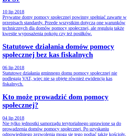
10 lip 2018
Prywatne domy pomocy społecznej powinny spełniać zawarte w
przepisach standardy. Przede wszystkim dotyczą one warunków
technicznych dla domów pomocy społecznej, ale regulują także
kwestie wyposażenia pokoju czy też posiłków.
Statutowe działania domów pomocy
społecznej bez kas fiskalnych
06 lip 2018
Statutowe działania gminnego domu pomocy społecznej nie
podlegają VAT, więc nie są objęte również ewidencją kas
fiskalnych.
Kto może prowadzić dom pomocy
społecznej?
04 lip 2018
Nie tylko jednostki samorządu terytorialnego uprawione są do
prowadzenia domów pomocy społecznej. Po uzyskaniu
odpowiedniego zezwolenia mogą się tego podjąć także kościoły,