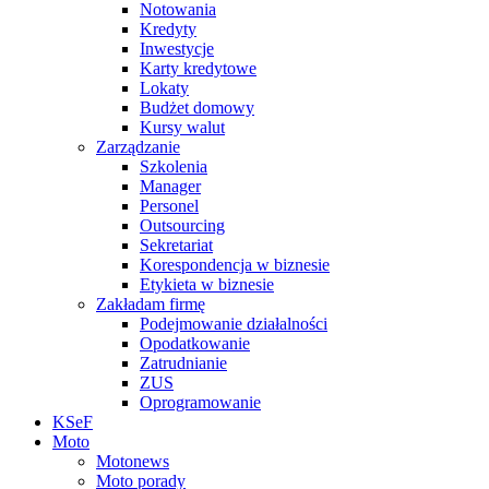
Notowania
Kredyty
Inwestycje
Karty kredytowe
Lokaty
Budżet domowy
Kursy walut
Zarządzanie
Szkolenia
Manager
Personel
Outsourcing
Sekretariat
Korespondencja w biznesie
Etykieta w biznesie
Zakładam firmę
Podejmowanie działalności
Opodatkowanie
Zatrudnianie
ZUS
Oprogramowanie
KSeF
Moto
Motonews
Moto porady