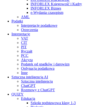
INFORLEX Księgowość i Kadry
INFORLEX Biznes
e-Wydania czasopism
AML
Podatki
Interpretacje podatkowe
Orzeczenia
Interpretacje
VAT
CIT
PIT
Ryczałt
PCC
Akcyza
Podatek od spadków i darowizn
Ordynacja podatkowa
Inne
Sztuczna inteligencja AI
Sztuczna inteligencja
ChatGPT
Rozmowy z ChatGPT
QUIZY
Edukacja
Szkoła podstawowa klasy 1-3