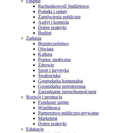
Finanse
Rachunkowość budżetowa
Podatki i opłaty
Zamówienia publiczne
Audyt i kontrola
Dobre praktyki
Budżet
Zadania
Bezpieczeństwo
Oświata
Kultura
Pomoc społeczna
Zdrowie
Sport i turystyka
Środowisko
Gospodarka komunalna
Gospodarka przestrzenna
Zarządzanie nieruchomościami
Rozwój i promocja
Fundusze unijne
Współpraca
Partnerstwo publiczno-prywatne
Marketing
Dobre praktyki
Edukacja