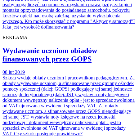
osoby mogą liczyć na pomoc w: uzyskaniu prawa jazdy, zakupie i
montażu oprzyrządowania do posiadanego samochodu, pokryciu
kosztów opieki nad osobą zależną, uzyskaniu wykształcenia
wyższego. Kto może skorzystać z programu "Aktywny samorząd"?
Jaka jest wysokość dofinansowania?
REKLAMA
Wydawanie uczniom obiadów
finansowanych przez GOPS
08 lut 2019
Szkoła wydaje obiady uczniom i pracownikom pedagogicznym. Za
obiady wydawane uczniom, a sfinansowane przez gminny ośrodek
pomocy społecznej (dalej: GOPS) podlegający tej samej jednostce
samorządu terytorialnego (dalej: JST), wystawia noty księgowe i
dokument wewnętrzny naliczenia opłat - jest to sprzedaż zwolniona
od VAT ujmowana w ewidencji sprzedaży VAT. Za obiady
wydawane uczniom, a sfinansowane przez GOPS niepodlegający
tej samej JST, wystawia noty księgowe na rzecz jednostki
budżetowej i dokument wewnętrzny naliczenia opłat - jest to
sprzedaż zwolniona od VAT ujmowana w ewidencji sprzedaży
VAT. Czy szkoła postępuje prawidłowo?