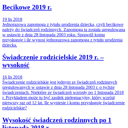
Becikowe 2019 r.
19 lis 2018
Jednorazowa zapomoga z tytułu urodzenia dziecka, czyli becikowe
należy do świadczeń rodzinnych. Zapomoga ta została uregulowana
w ustawie z dnia 28 listopada 2003 roku. Sprawdź komu
przysługuje i ile wynosi jednorazowa zapomoga z tytułu urodzenia
dziecka.
Świadczenie rodzicielskie 2019 r. –
wysokość
16 lis 2018
Świadczenie rodzicielskie jest jednym ze świadczeń rodzinnych
uregulowanych w ustawie z dnia 28 listopada 2003 r. o tychże
świadczeniach. Niektóre ze świadczeń wzrosły po 1 listopada 2018
r. Przykładem może tu być zasiłek pielęgnacyjny, który wzrósł
pierwszy raz od 12 lat. Ile wyniesie i komu przysługuje świadczenie
rodzicielskie?
Wysokość świadczeń rodzinnych po 1
listopada 2018 r.