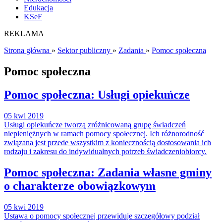
Edukacja
KSeF
REKLAMA
Strona główna
»
Sektor publiczny
»
Zadania
»
Pomoc społeczna
Pomoc społeczna
Pomoc społeczna: Usługi opiekuńcze
05 kwi 2019
Usługi opiekuńcze tworzą zróżnicowaną grupę świadczeń
niepieniężnych w ramach pomocy społecznej. Ich różnorodność
związana jest przede wszystkim z koniecznością dostosowania ich
rodzaju i zakresu do indywidualnych potrzeb świadczeniobiorcy.
Pomoc społeczna: Zadania własne gminy
o charakterze obowiązkowym
05 kwi 2019
Ustawa o pomocy społecznej przewiduje szczegółowy podział