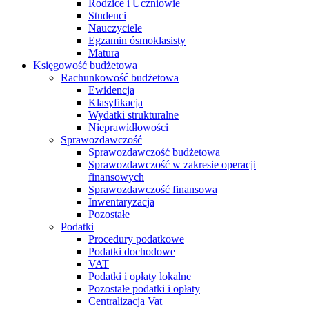
Rodzice i Uczniowie
Studenci
Nauczyciele
Egzamin ósmoklasisty
Matura
Księgowość budżetowa
Rachunkowość budżetowa
Ewidencja
Klasyfikacja
Wydatki strukturalne
Nieprawidłowości
Sprawozdawczość
Sprawozdawczość budżetowa
Sprawozdawczość w zakresie operacji
finansowych
Sprawozdawczość finansowa
Inwentaryzacja
Pozostałe
Podatki
Procedury podatkowe
Podatki dochodowe
VAT
Podatki i opłaty lokalne
Pozostałe podatki i opłaty
Centralizacja Vat