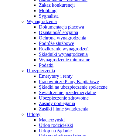
Zakaz konkurencji
Mobbing
Sygnalista
Wynagrodzenia
Dokumentacja płacowa
Działalność socjalna
Ochrona wynagrodzenia
Podróże służbowe
Rozliczanie wynagrodzeń
Składniki wynagrodzenia
Wynagrodzenie minimalne
Podatki
Ubezpieczenia
Emerytury i renty
Pracownicze Plany Kapitałowe
Składki na ubezpieczenie społeczne
Świadczenie przedemerytalne
Ubezpieczenie zdrowotne
Zasady podlegania
Zasiłki i inne świadczenia
Urlopy
Macierzyński
Urlop rodzicielski
Urlop na żądanie