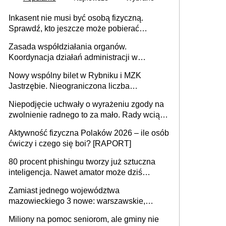
Inkasent nie musi być osobą fizyczną.
Sprawdź, kto jeszcze może pobierać
pieniądze
Zasada współdziałania organów.
Koordynacja działań administracji w
sprawach złożonych
Nowy wspólny bilet w Rybniku i MZK
Jastrzębie. Nieograniczona liczba
przejazdów za 16 zł
Niepodjęcie uchwały o wyrażeniu zgody na
zwolnienie radnego to za mało. Rady wciąż
popełniają ten błąd, a sądy muszą
Aktywność fizyczna Polaków 2026 – ile osób
rozstrzygać sprawy
ćwiczy i czego się boi? [RAPORT]
80 procent phishingu tworzy już sztuczna
inteligencja. Nawet amator może dziś
przeprowadzić skuteczny cyberatak
Zamiast jednego województwa
mazowieckiego 3 nowe: warszawskie,
płocko-siedleckie i staropolskie. Nigdzie w
Miliony na pomoc seniorom, ale gminy nie
Europie nie ma tak dużych jednostek