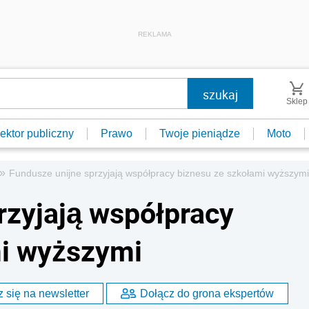
REKLAMA
Sklep
ektor publiczny
Prawo
Twoje pieniądze
Moto
»
Fundusze unijne sprzyjają współpracy biznesu ze szkołami wyższymi
rzyjają współpracy
mi wyższymi
 się na newsletter
Dołącz do grona ekspertów