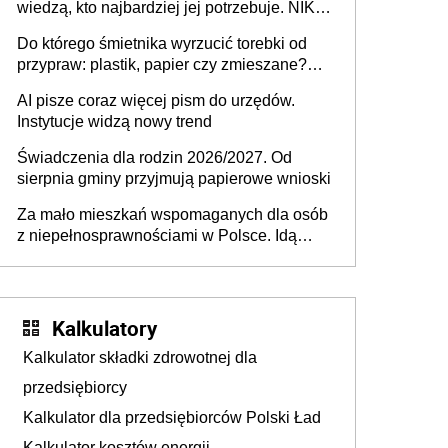
wiedzą, kto najbardziej jej potrzebuje. NIK
stołecznych
ujawnia poważną lukę w systemie
Do którego śmietnika wyrzucić torebki od
przypraw: plastik, papier czy zmieszane?
Gdzie wyrzucić młynek po przyprawach?
AI pisze coraz więcej pism do urzędów.
Instytucje widzą nowy trend
Świadczenia dla rodzin 2026/2027. Od
sierpnia gminy przyjmują papierowe wnioski
Za mało mieszkań wspomaganych dla osób
z niepełnosprawnościami w Polsce. Idą
zmiany w przepisach
Kalkulatory
Kalkulator składki zdrowotnej dla
przedsiębiorcy
Kalkulator dla przedsiębiorców Polski Ład
Kalkulator kosztów energii