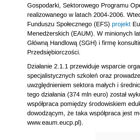
Gospodarki, Sektorowego Programu Ope
realizowanego w latach 2004-2006. Wte
Funduszu Społecznego (EFS)
projekt
Eur
Menedżerskich (EAUM). W minionych lata
Główną Handlową (SGH) i firmę konsult
Przedsiębiorczości.
Działanie 2.1.1 przewiduje wsparcie org
specjalistycznych szkoleń oraz prowadze
uwzględnieniem sektora małych i średni
tego działania (374 mln euro) został wy
współpraca pomiędzy środowiskiem edu
dowodzącym, że taka współpraca jest mo
www.eaum.eucp.pl).