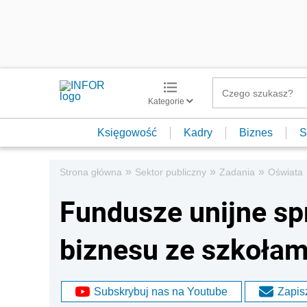
Kategorie
Księgowość
Kadry
Biznes
S
»
»
»
Strona główna
Sektor publiczny
Zadania
Oświata
Fundusze unijne sp
biznesu ze szkoła
Subskrybuj nas na Youtube
Zapisz