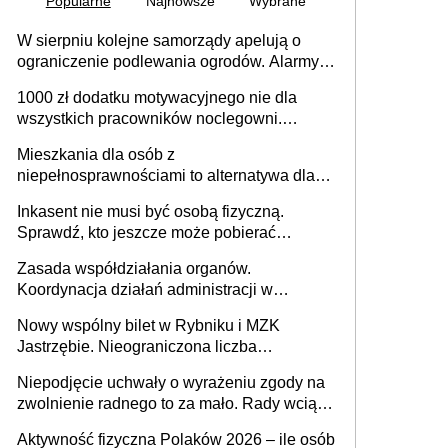
Popularne
Najnowsze
Wybrane
W sierpniu kolejne samorządy apelują o
ograniczenie podlewania ogrodów. Alarmy w
625 gminach. Niżówka hydrogeologiczna
1000 zł dodatku motywacyjnego nie dla
może objąć cały kraj
wszystkich pracowników noclegowni.
MRPiPS wyjaśnia zasady
Mieszkania dla osób z
niepełnosprawnościami to alternatywa dla
opieki instytucjonalnej. 53% chce mieszkać
Inkasent nie musi być osobą fizyczną.
samodzielnie lub z rodziną
Sprawdź, kto jeszcze może pobierać
pieniądze
Zasada współdziałania organów.
Koordynacja działań administracji w
sprawach złożonych
Nowy wspólny bilet w Rybniku i MZK
Jastrzębie. Nieograniczona liczba
przejazdów za 16 zł
Niepodjęcie uchwały o wyrażeniu zgody na
zwolnienie radnego to za mało. Rady wciąż
popełniają ten błąd, a sądy muszą
Aktywność fizyczna Polaków 2026 – ile osób
rozstrzygać sprawy