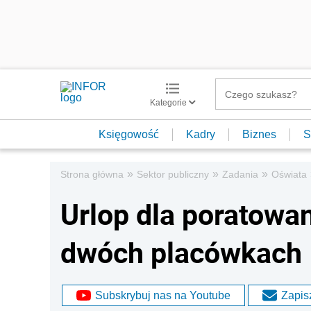
Kategorie
Księgowość
Kadry
Biznes
S
»
»
»
Strona główna
Sektor publiczny
Zadania
Oświata
Urlop dla poratowan
dwóch placówkach
Subskrybuj nas na Youtube
Zapisz