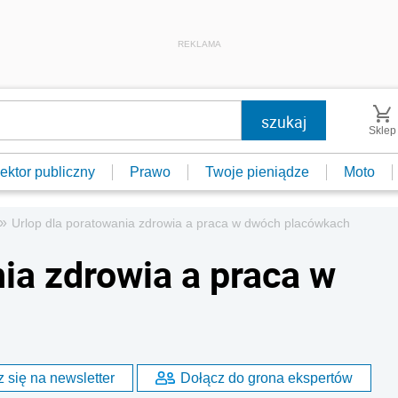
REKLAMA
Sklep
ektor publiczny
Prawo
Twoje pieniądze
Moto
»
Urlop dla poratowania zdrowia a praca w dwóch placówkach
ia zdrowia a praca w
 się na newsletter
Dołącz do grona ekspertów