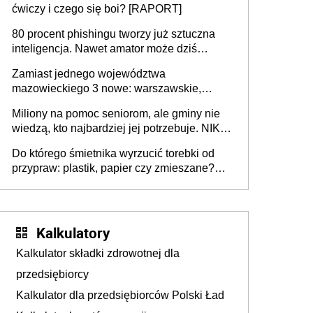
ćwiczy i czego się boi? [RAPORT]
80 procent phishingu tworzy już sztuczna
inteligencja. Nawet amator może dziś
przeprowadzić skuteczny cyberatak
Zamiast jednego województwa
mazowieckiego 3 nowe: warszawskie,
płocko-siedleckie i staropolskie. Nigdzie w
Miliony na pomoc seniorom, ale gminy nie
Europie nie ma tak dużych jednostek
wiedzą, kto najbardziej jej potrzebuje. NIK
stołecznych
ujawnia poważną lukę w systemie
Do którego śmietnika wyrzucić torebki od
przypraw: plastik, papier czy zmieszane?
Gdzie wyrzucić młynek po przyprawach?
Kalkulatory
Kalkulator składki zdrowotnej dla
przedsiębiorcy
Kalkulator dla przedsiębiorców Polski Ład