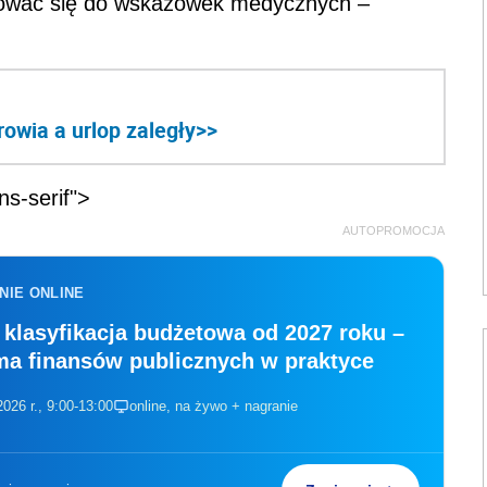
osować się do wskazówek medycznych –
rowia a urlop zaległy>>
ns-serif">
AUTOPROMOCJA
NIE ONLINE
klasyfikacja budżetowa od 2027 roku –
ma finansów publicznych w praktyce
026 r., 9:00-13:00
online, na żywo + nagranie