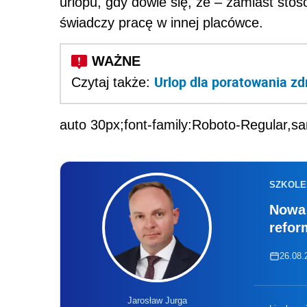
urlopu, gdy dowie się, że – zamiast st
świadczy pracę w innej placówce.
Urlop dla poratowania zd
Czytaj także:
auto 30px;font-family:Roboto-Regular,sa
SZKOLE
Nowa 
refor
26.08.2
Jarosław Jurga