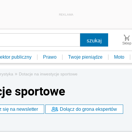
REKLAMA
Sklep
ektor publiczny
Prawo
Twoje pieniądze
Moto
»
urystyka
Dotacje na inwestycje sportowe
cje sportowe
 się na newsletter
Dołącz do grona ekspertów