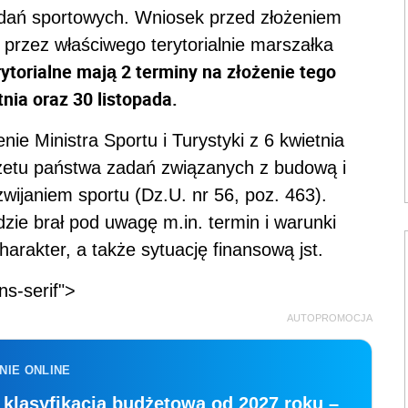
ań sportowych. Wniosek przed złożeniem
 przez właściwego terytorialnie marszałka
torialne mają 2 terminy na złożenie tego
nia oraz 30 listopada.
ie Ministra Sportu i Turystyki z 6 kwietnia
żetu państwa zadań związanych z budową i
ijaniem sportu (Dz.U. nr 56, poz. 463).
zie brał pod uwagę m.in. termin i warunki
charakter, a także sytuację finansową jst.
ns-serif">
AUTOPROMOCJA
NIE ONLINE
klasyfikacja budżetowa od 2027 roku –