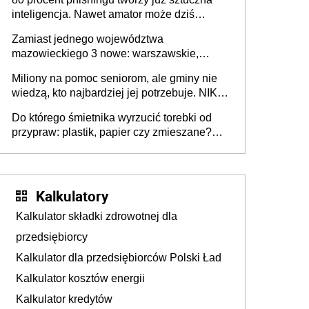
inteligencja. Nawet amator może dziś
przeprowadzić skuteczny cyberatak
Zamiast jednego województwa
mazowieckiego 3 nowe: warszawskie,
płocko-siedleckie i staropolskie. Nigdzie w
Miliony na pomoc seniorom, ale gminy nie
Europie nie ma tak dużych jednostek
wiedzą, kto najbardziej jej potrzebuje. NIK
stołecznych
ujawnia poważną lukę w systemie
Do którego śmietnika wyrzucić torebki od
przypraw: plastik, papier czy zmieszane?
Gdzie wyrzucić młynek po przyprawach?
Kalkulatory
Kalkulator składki zdrowotnej dla
przedsiębiorcy
Kalkulator dla przedsiębiorców Polski Ład
Kalkulator kosztów energii
Kalkulator kredytów