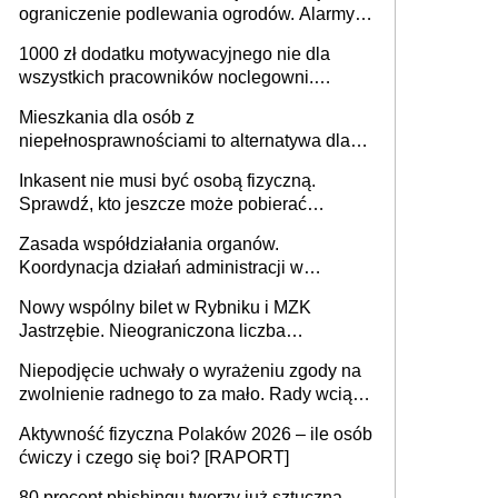
ograniczenie podlewania ogrodów. Alarmy w
625 gminach. Niżówka hydrogeologiczna
1000 zł dodatku motywacyjnego nie dla
może objąć cały kraj
wszystkich pracowników noclegowni.
MRPiPS wyjaśnia zasady
Mieszkania dla osób z
niepełnosprawnościami to alternatywa dla
opieki instytucjonalnej. 53% chce mieszkać
Inkasent nie musi być osobą fizyczną.
samodzielnie lub z rodziną
Sprawdź, kto jeszcze może pobierać
pieniądze
Zasada współdziałania organów.
Koordynacja działań administracji w
sprawach złożonych
Nowy wspólny bilet w Rybniku i MZK
Jastrzębie. Nieograniczona liczba
przejazdów za 16 zł
Niepodjęcie uchwały o wyrażeniu zgody na
zwolnienie radnego to za mało. Rady wciąż
popełniają ten błąd, a sądy muszą
Aktywność fizyczna Polaków 2026 – ile osób
rozstrzygać sprawy
ćwiczy i czego się boi? [RAPORT]
80 procent phishingu tworzy już sztuczna