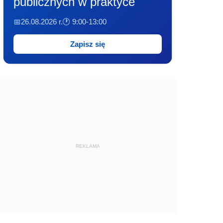
publicznych w praktyce
📅26.08.2026 r.
🕐 9:00-13:00
Zapisz się
REKLAMA