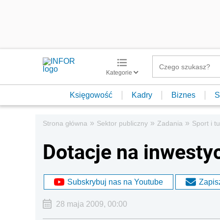
Kategorie
Księgowość
Kadry
Biznes
S
»
»
»
Strona główna
Sektor publiczny
Zadania
Sport i t
Dotacje na inwesty
Subskrybuj nas na Youtube
Zapisz
28 maja 2009, 00:00