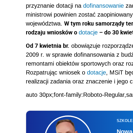
przyznanie dotacji na
dofinansowanie
zad
ministrowi powinien zostać zaopiniowany
W tym roku samorządy tery
województwa.
rodzaju wniosków o
– do 30 kwiet
dotacje
Od 7 kwietnia br.
obowiązuje rozporządzen
2009 r. w sprawie dofinansowania z bud
remontami obiektów sportowych oraz rozw
Rozpatrując wniosek o
dotacje
, MSiT będ
realizacji zadania oraz znaczenie i jego 
auto 30px;font-family:Roboto-Regular,sa
SZKOLE
Nowa 