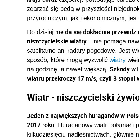
zdarzać się będą w przyszłości niejedno
przyrodniczym, jak i ekonomicznym, jes
nie da się dokładnie przewidz
Do dzisiaj
niszczycielskie wiatry
– nie pomaga nawet
satelitarne ani radary pogodowe. Jest w
sposób, które mogą wyzwolić
wiatry
wiej
Szkody w 
na godzinę, a nawet większą.
wiatru przekroczy 17 m/s, czyli 8 stopni 
Wiatr - niszczycielski żywio
Jeden z największych huraganów w Polsc
2017 roku.
Huraganowy wiatr połamał i po
kilkudziesięciu nadleśnictwach, głównie