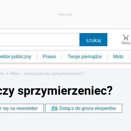
REKLAMA
Sklep
ektor publiczny
Prawo
Twoje pieniądze
Moto
»
sko
Wiatr - niszczyciel czy sprzymierzeniec?
 czy sprzymierzeniec?
 się na newsletter
Dołącz do grona ekspertów