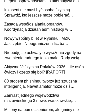
niepełnosprawnościami to alternatywa dla
opieki instytucjonalnej. 53% chce mieszkać
Inkasent nie musi być osobą fizyczną.
samodzielnie lub z rodziną
Sprawdź, kto jeszcze może pobierać
pieniądze
Zasada współdziałania organów.
Koordynacja działań administracji w
sprawach złożonych
Nowy wspólny bilet w Rybniku i MZK
Jastrzębie. Nieograniczona liczba
przejazdów za 16 zł
Niepodjęcie uchwały o wyrażeniu zgody na
zwolnienie radnego to za mało. Rady wciąż
popełniają ten błąd, a sądy muszą
Aktywność fizyczna Polaków 2026 – ile osób
rozstrzygać sprawy
ćwiczy i czego się boi? [RAPORT]
80 procent phishingu tworzy już sztuczna
inteligencja. Nawet amator może dziś
przeprowadzić skuteczny cyberatak
Zamiast jednego województwa
mazowieckiego 3 nowe: warszawskie,
płocko-siedleckie i staropolskie. Nigdzie w
Miliony na pomoc seniorom, ale gminy nie
Europie nie ma tak dużych jednostek