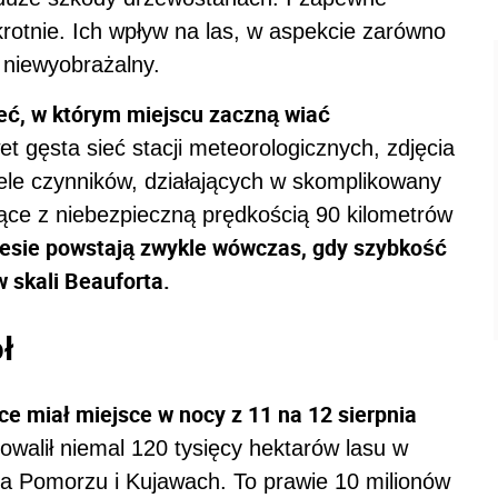
krotnie. Ich wpływ na las, w aspekcie zarówno
t niewyobrażalny.
ieć, w którym miejscu zaczną wiać
 gęsta sieć stacji meteorologicznych, zdjęcia
iele czynników, działających w skomplikowany
ące z niebezpieczną prędkością 90 kilometrów
lesie powstają zwykle wówczas, gdy szybkość
w skali Beauforta.
ł
e miał miejsce w nocy z 11 na 12 sierpnia
walił niemal 120 tysięcy hektarów lasu w
 na Pomorzu i Kujawach. To prawie 10 milionów