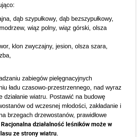
jąco:
ajna, dąb szypułkowy, dąb bezszypułkowy,
modrzew, wiąz polny, wiąz górski, olsza
wor, klon zwyczajny, jesion, olsza szara,
rzba,
dzaniu zabiegów pielęgnacyjnych
niu ładu czasowo-przestrzennego, nad wyraz
e działanie wiatru. Postawić na budowę
wostanów od wczesnej młodości, zakładanie i
na brzegach drzewostanów, prawidłowe
Racjonalna działalność leśników może w
.
lasu ze strony wiatru.