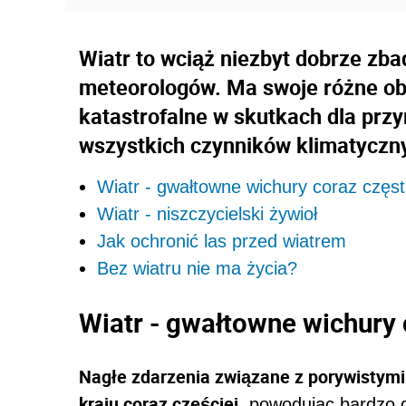
Wiatr to wciąż niezbyt dobrze zba
meteorologów. Ma swoje różne obl
katastrofalne w skutkach dla prz
wszystkich czynników klimatyczn
Wiatr - gwałtowne wichury coraz częs
Wiatr - niszczycielski żywioł
Jak ochronić las przed wiatrem
Bez wiatru nie ma życia?
Wiatr - gwałtowne wichury
Nagłe zdarzenia związane z porywistymi
kraju coraz częściej
, powodując bardzo 