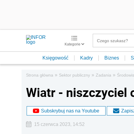
Kategorie
Księgowość
Kadry
Biznes
S
»
»
»
Strona główna
Sektor publiczny
Zadania
Środowi
Wiatr - niszczyciel
Subskrybuj nas na Youtube
Zapisz
15 czerwca 2023, 14:52