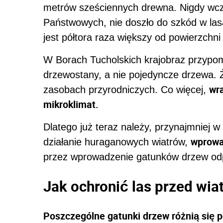
metrów sześciennych drewna. Nigdy wcześn
Państwowych, nie doszło do szkód w las
jest półtora raza większy od powierzchn
W Borach Tucholskich krajobraz przypomi
drzewostany, a nie pojedyncze drzewa. 
wra
zasobach przyrodniczych. Co więcej,
mikroklimat.
Dlatego już teraz należy, przynajmniej 
wprowa
działanie huraganowych wiatrów,
przez wprowadzenie gatunków drzew odp
Jak ochronić las przed wia
Poszczególne gatunki drzew różnią się