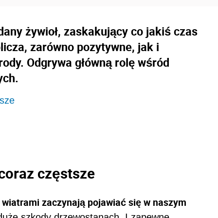
dany żywioł, zaskakujący co jakiś czas
icza, zarówno pozytywne, jak i
yrody. Odgrywa główną rolę wśród
ych.
tsze
 coraz częstsze
 wiatrami zaczynają pojawiać się w naszym
duże szkody drzewostanach. I zapewne