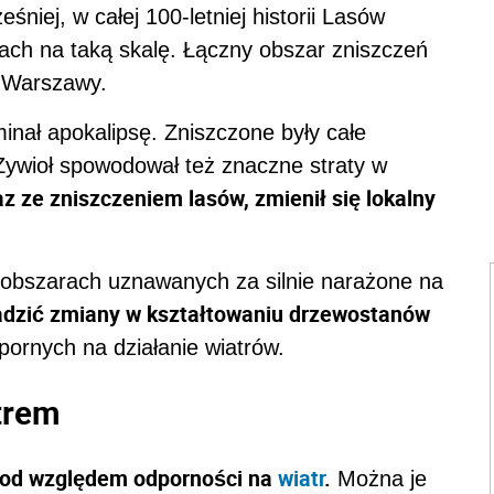
iej, w całej 100-letniej historii Lasów
ach na taką skalę. Łączny obszar zniszczeń
i Warszawy.
nał apokalipsę. Zniszczone były całe
Żywioł spowodował też znaczne straty w
z ze zniszczeniem lasów, zmienił się lokalny
w obszarach uznawanych za silnie narażone na
dzić zmiany w kształtowaniu drzewostanów
ornych na działanie wiatrów.
trem
 pod względem odporności na
wiatr
.
Można je