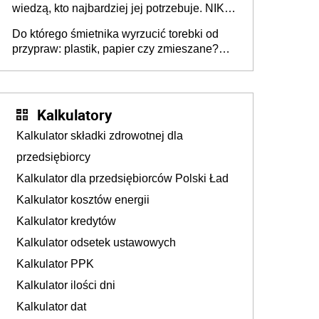
wiedzą, kto najbardziej jej potrzebuje. NIK
stołecznych
ujawnia poważną lukę w systemie
Do którego śmietnika wyrzucić torebki od
przypraw: plastik, papier czy zmieszane?
Gdzie wyrzucić młynek po przyprawach?
Kalkulatory
Kalkulator składki zdrowotnej dla
przedsiębiorcy
Kalkulator dla przedsiębiorców Polski Ład
Kalkulator kosztów energii
Kalkulator kredytów
Kalkulator odsetek ustawowych
Kalkulator PPK
Kalkulator ilości dni
Kalkulator dat