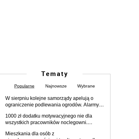
Tematy
Popularne
Najnowsze
Wybrane
W sierpniu kolejne samorządy apelują o
ograniczenie podlewania ogrodów. Alarmy w
625 gminach. Niżówka hydrogeologiczna
1000 zł dodatku motywacyjnego nie dla
może objąć cały kraj
wszystkich pracowników noclegowni.
MRPiPS wyjaśnia zasady
Mieszkania dla osób z