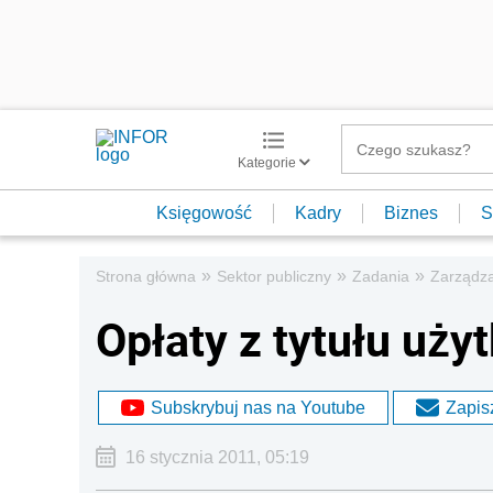
Kategorie
Księgowość
Kadry
Biznes
S
»
»
»
Strona główna
Sektor publiczny
Zadania
Zarządza
Opłaty z tytułu uż
Subskrybuj nas na Youtube
Zapisz
16 stycznia 2011, 05:19