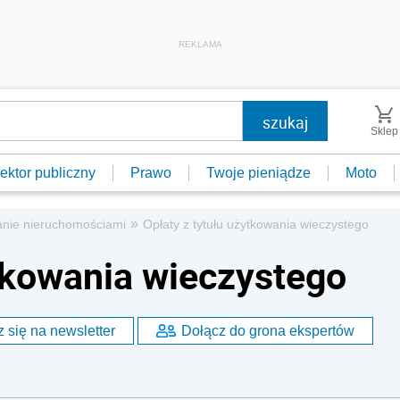
REKLAMA
Sklep
ektor publiczny
Prawo
Twoje pieniądze
Moto
»
nie nieruchomościami
Opłaty z tytułu użytkowania wieczystego
ytkowania wieczystego
 się na newsletter
Dołącz do grona ekspertów