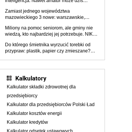
inteligencja. Nawet amator może dziś
przeprowadzić skuteczny cyberatak
Zamiast jednego województwa
mazowieckiego 3 nowe: warszawskie,
płocko-siedleckie i staropolskie. Nigdzie w
Miliony na pomoc seniorom, ale gminy nie
Europie nie ma tak dużych jednostek
wiedzą, kto najbardziej jej potrzebuje. NIK
stołecznych
ujawnia poważną lukę w systemie
Do którego śmietnika wyrzucić torebki od
przypraw: plastik, papier czy zmieszane?
Gdzie wyrzucić młynek po przyprawach?
Kalkulatory
Kalkulator składki zdrowotnej dla
przedsiębiorcy
Kalkulator dla przedsiębiorców Polski Ład
Kalkulator kosztów energii
Kalkulator kredytów
Kalkulator odsetek ustawowych