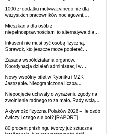
625 gminach. Niżówka hydrogeologiczna
1000 zł dodatku motywacyjnego nie dla
może objąć cały kraj
wszystkich pracowników noclegowni.
MRPiPS wyjaśnia zasady
Mieszkania dla osób z
niepełnosprawnościami to alternatywa dla
opieki instytucjonalnej. 53% chce mieszkać
Inkasent nie musi być osobą fizyczną.
samodzielnie lub z rodziną
Sprawdź, kto jeszcze może pobierać
pieniądze
Zasada współdziałania organów.
Koordynacja działań administracji w
sprawach złożonych
Nowy wspólny bilet w Rybniku i MZK
Jastrzębie. Nieograniczona liczba
przejazdów za 16 zł
Niepodjęcie uchwały o wyrażeniu zgody na
zwolnienie radnego to za mało. Rady wciąż
popełniają ten błąd, a sądy muszą
Aktywność fizyczna Polaków 2026 – ile osób
rozstrzygać sprawy
ćwiczy i czego się boi? [RAPORT]
80 procent phishingu tworzy już sztuczna