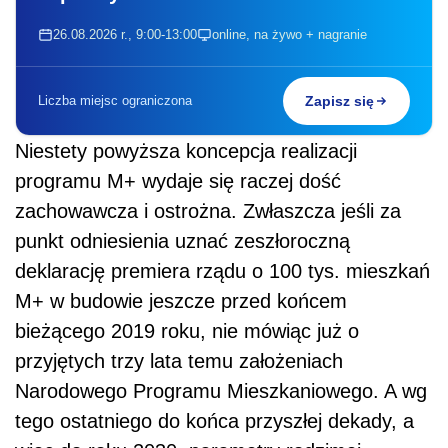
26.08.2026 r., 9:00-13:00
online, na żywo + nagranie
Liczba miejsc ograniczona
Zapisz się
Niestety powyższa koncepcja realizacji
programu M+ wydaje się raczej dość
zachowawcza i ostrożna. Zwłaszcza jeśli za
punkt odniesienia uznać zeszłoroczną
deklarację premiera rządu o 100 tys. mieszkań
M+ w budowie jeszcze przed końcem
bieżącego 2019 roku, nie mówiąc już o
przyjętych trzy lata temu założeniach
Narodowego Programu Mieszkaniowego. A wg
tego ostatniego do końca przyszłej dekady, a