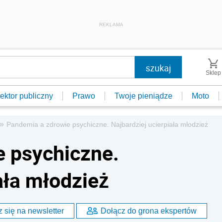
REKLAMA
Sklep
ektor publiczny
Prawo
Twoje pieniądze
Moto
»
Pandemia a zdrowie psychiczne. Najbardziej ucierpiała młodzież
 psychiczne.
ała młodzież
 się na newsletter
Dołącz do grona ekspertów