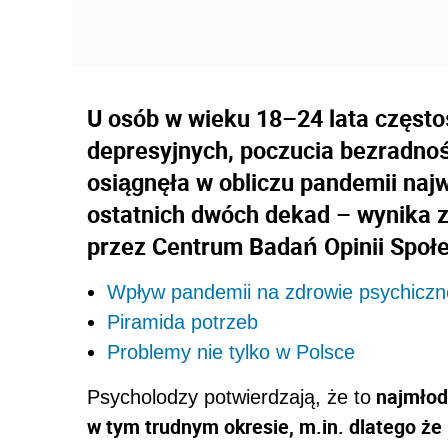
U osób w wieku 18–24 lata częst
depresyjnych, poczucia bezradnośc
osiągnęła w obliczu pandemii naj
ostatnich dwóch dekad – wynika
przez Centrum Badań Opinii Społ
Wpływ pandemii na zdrowie psychiczn
Piramida potrzeb
Problemy nie tylko w Polsce
najmłods
Psycholodzy potwierdzają, że to
w tym trudnym okresie, m.in. dlatego ż