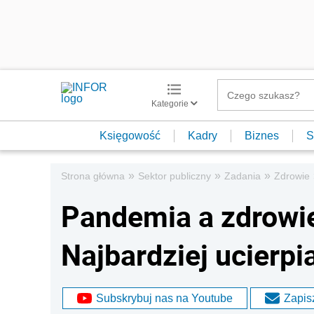
Kategorie
Księgowość
Kadry
Biznes
S
»
»
»
Strona główna
Sektor publiczny
Zadania
Zdrowie
Pandemia a zdrowie
Najbardziej ucierpi
Subskrybuj nas na Youtube
Zapisz