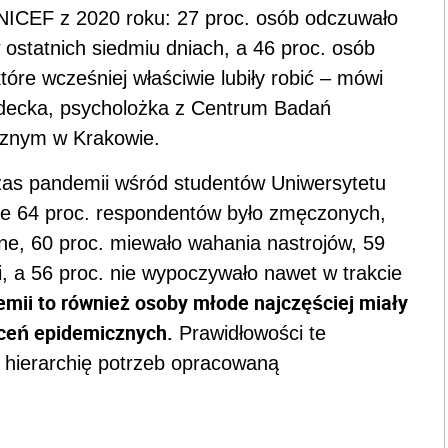
NICEF z 2020 roku: 27 proc. osób odczuwało
 ostatnich siedmiu dniach, a 46 proc. osób
tóre wcześniej właściwie lubiły robić – mówi
odecka, psycholożka z Centrum Badań
cznym w Krakowie.
as pandemii wśród studentów Uniwersytetu
e 64 proc. respondentów było zmęczonych,
ne, 60 proc. miewało wahania nastrojów, 59
, a 56 proc. nie wypoczywało nawet w trakcie
mii to również osoby młode najczęściej miały
ceń epidemicznych.
Prawidłowości te
c hierarchię potrzeb opracowaną