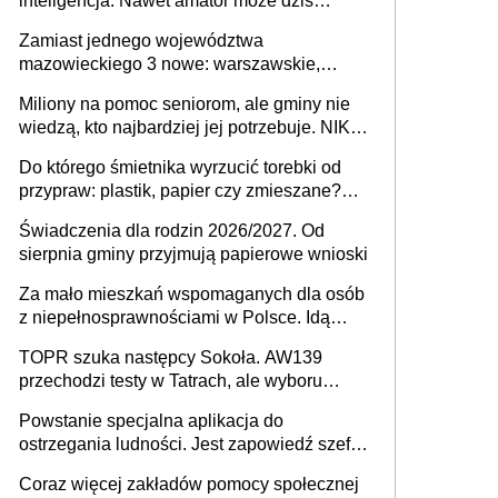
inteligencja. Nawet amator może dziś
przeprowadzić skuteczny cyberatak
Zamiast jednego województwa
mazowieckiego 3 nowe: warszawskie,
płocko-siedleckie i staropolskie. Nigdzie w
Miliony na pomoc seniorom, ale gminy nie
Europie nie ma tak dużych jednostek
wiedzą, kto najbardziej jej potrzebuje. NIK
stołecznych
ujawnia poważną lukę w systemie
Do którego śmietnika wyrzucić torebki od
przypraw: plastik, papier czy zmieszane?
Gdzie wyrzucić młynek po przyprawach?
Świadczenia dla rodzin 2026/2027. Od
sierpnia gminy przyjmują papierowe wnioski
Za mało mieszkań wspomaganych dla osób
z niepełnosprawnościami w Polsce. Idą
zmiany w przepisach
TOPR szuka następcy Sokoła. AW139
przechodzi testy w Tatrach, ale wyboru
jeszcze nie ma
Powstanie specjalna aplikacja do
ostrzegania ludności. Jest zapowiedź szefa
MSWiA
Coraz więcej zakładów pomocy społecznej