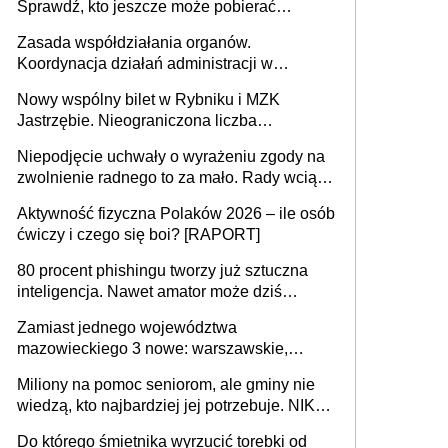
Sprawdź, kto jeszcze może pobierać
pieniądze
Zasada współdziałania organów.
Koordynacja działań administracji w
sprawach złożonych
Nowy wspólny bilet w Rybniku i MZK
Jastrzębie. Nieograniczona liczba
przejazdów za 16 zł
Niepodjęcie uchwały o wyrażeniu zgody na
zwolnienie radnego to za mało. Rady wciąż
popełniają ten błąd, a sądy muszą
Aktywność fizyczna Polaków 2026 – ile osób
rozstrzygać sprawy
ćwiczy i czego się boi? [RAPORT]
80 procent phishingu tworzy już sztuczna
inteligencja. Nawet amator może dziś
przeprowadzić skuteczny cyberatak
Zamiast jednego województwa
mazowieckiego 3 nowe: warszawskie,
płocko-siedleckie i staropolskie. Nigdzie w
Miliony na pomoc seniorom, ale gminy nie
Europie nie ma tak dużych jednostek
wiedzą, kto najbardziej jej potrzebuje. NIK
stołecznych
ujawnia poważną lukę w systemie
Do którego śmietnika wyrzucić torebki od