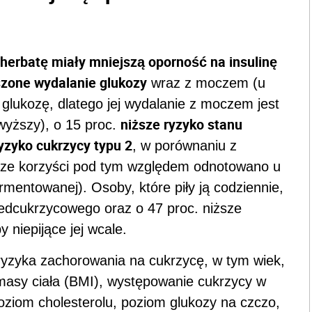
 herbatę miały mniejszą oporność na insulinę
zone wydalanie glukozy
wraz z moczem (u
ą glukozę, dlatego jej wydalanie z moczem jest
niższe ryzyko stanu
wyższy), o 15 proc.
yzyko cukrzycy typu 2
, w porównaniu z
ększe korzyści pod tym względem odnotowano u
mentowanej). Osoby, które piły ją codziennie,
zedcukrzycowego oraz o 47 proc. niższe
 niepijące jej wcale.
 ryzyka zachorowania na cukrzycę, w tym wiek,
 masy ciała (BMI), występowanie cukrzycy w
poziom cholesterolu, poziom glukozy na czczo,