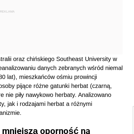
REKLAMA
ralii oraz chińskiego Southeast University w
zeanalizowaniu danych zebranych wśród niemal
80 lat), mieszkańców ośmiu prowincji
osoby pijące różne gatunki herbat (czarną,
tóre nie piły nawykowo herbaty. Analizowano
y, jak i rodzajami herbat a różnymi
anizmie.
y mniejszą oporność na