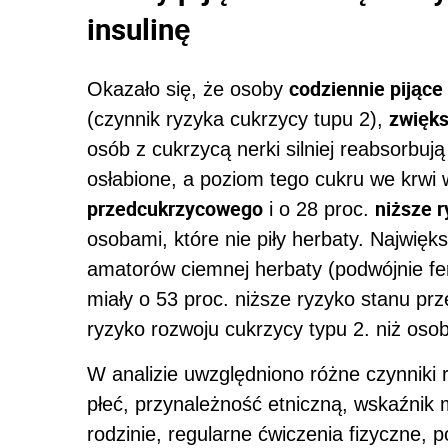
insulinę
codziennie pijące
Okazało się, że osoby
zwięks
(czynnik ryzyka cukrzycy tupu 2),
osób z cukrzycą nerki silniej reabsorbuj
osłabione, a poziom tego cukru we krwi 
przedcukrzycowego
niższe r
i o 28 proc.
osobami, które nie piły herbaty. Najwi
amatorów ciemnej herbaty (podwójnie fer
miały o 53 proc. niższe ryzyko stanu pr
ryzyko rozwoju cukrzycy typu 2. niż osoby
W analizie uwzględniono różne czynniki
płeć, przynależność etniczną, wskaźnik
rodzinie, regularne ćwiczenia fizyczne, 