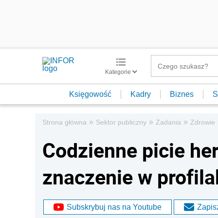
Kategorie
Księgowość
Kadry
Biznes
S
»
»
»
Strona główna
Sektor publiczny
Zadania
Zdrowie
Codzienne picie he
znaczenie w profil
Subskrybuj nas na Youtube
Zapisz