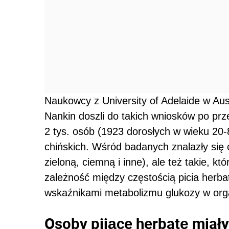
Naukowcy z University of Adelaide w Aust
Nankin doszli do takich wniosków po pr
2 tys. osób (1923 dorosłych w wieku 20-
chińskich. Wśród badanych znalazły się 
zieloną, ciemną i inne), ale też takie, k
zależność między częstością picia herbat
wskaźnikami metabolizmu glukozy w org
Osoby pijące herbatę miał