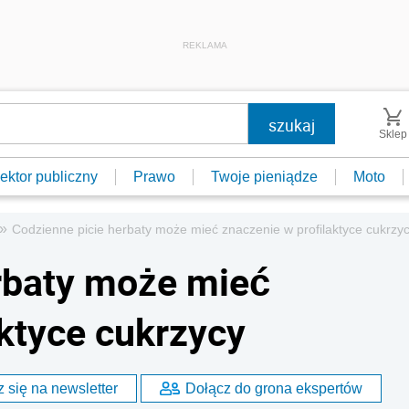
REKLAMA
Sklep
ektor publiczny
Prawo
Twoje pieniądze
Moto
»
Codzienne picie herbaty może mieć znaczenie w profilaktyce cukrzy
rbaty może mieć
aktyce cukrzycy
 się na newsletter
Dołącz do grona ekspertów