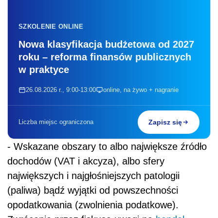
SZKOLENIE ONLINE
Nowa klasyfikacja budżetowa od 2027
roku – reforma finansów publicznych
w praktyce
26.08.2026 r., 9:00-13:00
online, na żywo + nagranie
Liczba miejsc ograniczona
Zapisz się
- Wskazane obszary to albo największe źródło
dochodów (VAT i akcyza), albo sfery
największych i najgłośniejszych patologii
(paliwa) bądź wyjątki od powszechności
opodatkowania (zwolnienia podatkowe).