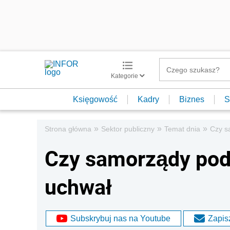
Kategorie
Księgowość
Kadry
Biznes
S
»
»
»
Strona główna
Sektor publiczny
Temat dnia
Czy s
Czy samorządy pod
uchwał
Subskrybuj nas na Youtube
Zapisz