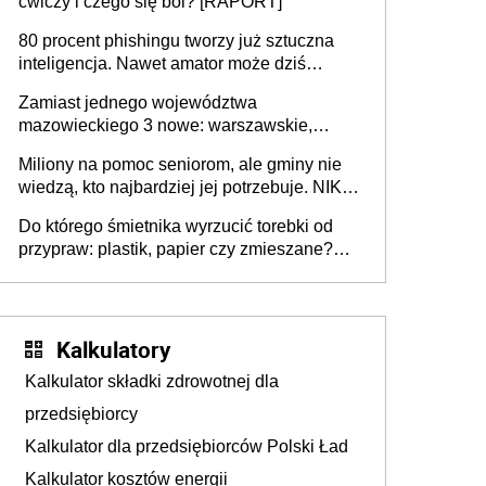
ćwiczy i czego się boi? [RAPORT]
80 procent phishingu tworzy już sztuczna
inteligencja. Nawet amator może dziś
przeprowadzić skuteczny cyberatak
Zamiast jednego województwa
mazowieckiego 3 nowe: warszawskie,
płocko-siedleckie i staropolskie. Nigdzie w
Miliony na pomoc seniorom, ale gminy nie
Europie nie ma tak dużych jednostek
wiedzą, kto najbardziej jej potrzebuje. NIK
stołecznych
ujawnia poważną lukę w systemie
Do którego śmietnika wyrzucić torebki od
przypraw: plastik, papier czy zmieszane?
Gdzie wyrzucić młynek po przyprawach?
Kalkulatory
Kalkulator składki zdrowotnej dla
przedsiębiorcy
Kalkulator dla przedsiębiorców Polski Ład
Kalkulator kosztów energii