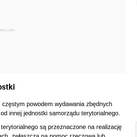
REKLAMA
ostki
 że częstym powodem wydawania zbędnych
od innej jednostki samorządu terytorialnego.
erytorialnego są przeznaczone na realizację
ach, zwłaszcza na pomoc rzeczową lub