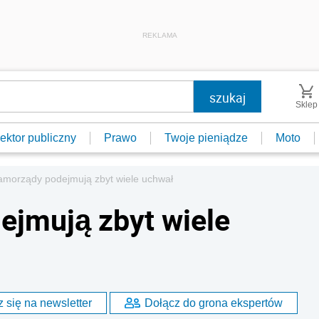
REKLAMA
Sklep
ektor publiczny
Prawo
Twoje pieniądze
Moto
amorządy podejmują zbyt wiele uchwał
ejmują zbyt wiele
 się na newsletter
Dołącz do grona ekspertów