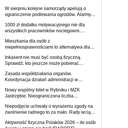
W sierpniu kolejne samorządy apelują o
ograniczenie podlewania ogrodów. Alarmy w
625 gminach. Niżówka hydrogeologiczna
1000 zł dodatku motywacyjnego nie dla
może objąć cały kraj
wszystkich pracowników noclegowni.
MRPiPS wyjaśnia zasady
Mieszkania dla osób z
niepełnosprawnościami to alternatywa dla
opieki instytucjonalnej. 53% chce mieszkać
Inkasent nie musi być osobą fizyczną.
samodzielnie lub z rodziną
Sprawdź, kto jeszcze może pobierać
pieniądze
Zasada współdziałania organów.
Koordynacja działań administracji w
sprawach złożonych
Nowy wspólny bilet w Rybniku i MZK
Jastrzębie. Nieograniczona liczba
przejazdów za 16 zł
Niepodjęcie uchwały o wyrażeniu zgody na
zwolnienie radnego to za mało. Rady wciąż
popełniają ten błąd, a sądy muszą
Aktywność fizyczna Polaków 2026 – ile osób
rozstrzygać sprawy