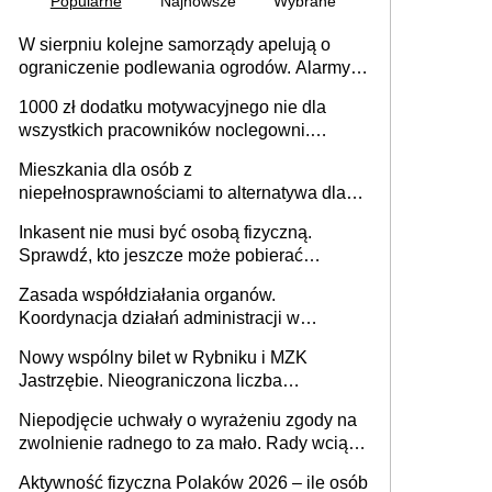
Popularne
Najnowsze
Wybrane
W sierpniu kolejne samorządy apelują o
ograniczenie podlewania ogrodów. Alarmy w
625 gminach. Niżówka hydrogeologiczna
1000 zł dodatku motywacyjnego nie dla
może objąć cały kraj
wszystkich pracowników noclegowni.
MRPiPS wyjaśnia zasady
Mieszkania dla osób z
niepełnosprawnościami to alternatywa dla
opieki instytucjonalnej. 53% chce mieszkać
Inkasent nie musi być osobą fizyczną.
samodzielnie lub z rodziną
Sprawdź, kto jeszcze może pobierać
pieniądze
Zasada współdziałania organów.
Koordynacja działań administracji w
sprawach złożonych
Nowy wspólny bilet w Rybniku i MZK
Jastrzębie. Nieograniczona liczba
przejazdów za 16 zł
Niepodjęcie uchwały o wyrażeniu zgody na
zwolnienie radnego to za mało. Rady wciąż
popełniają ten błąd, a sądy muszą
Aktywność fizyczna Polaków 2026 – ile osób
rozstrzygać sprawy