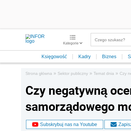
Kategorie
Księgowość
Kadry
Biznes
S
»
»
»
Strona główna
Sektor publiczny
Temat dnia
Czy n
Czy negatywną oce
samorządowego mo
Subskrybuj nas na Youtube
Zapisz