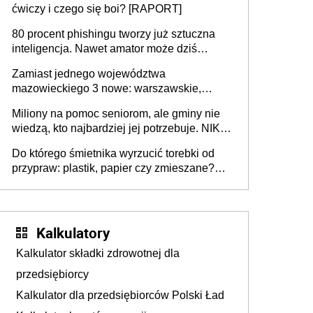
ćwiczy i czego się boi? [RAPORT]
80 procent phishingu tworzy już sztuczna
inteligencja. Nawet amator może dziś
przeprowadzić skuteczny cyberatak
Zamiast jednego województwa
mazowieckiego 3 nowe: warszawskie,
płocko-siedleckie i staropolskie. Nigdzie w
Miliony na pomoc seniorom, ale gminy nie
Europie nie ma tak dużych jednostek
wiedzą, kto najbardziej jej potrzebuje. NIK
stołecznych
ujawnia poważną lukę w systemie
Do którego śmietnika wyrzucić torebki od
przypraw: plastik, papier czy zmieszane?
Gdzie wyrzucić młynek po przyprawach?
Kalkulatory
Kalkulator składki zdrowotnej dla
przedsiębiorcy
Kalkulator dla przedsiębiorców Polski Ład