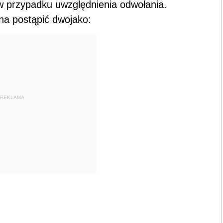
w przypadku uwzględnienia odwołania.
na postąpić dwojako:
REKLAMA