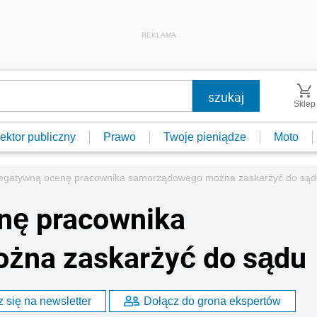
REKLAMA
Sklep
ektor publiczny
Prawo
Twoje pieniądze
Moto
egatywną ocenę pracownika samorządowego można zaskarżyć do sąd
nę pracownika
żna zaskarżyć do sądu
 się na newsletter
Dołącz do grona ekspertów