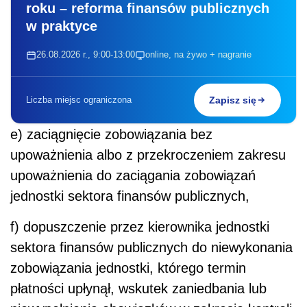
roku – reforma finansów publicznych
w praktyce
26.08.2026 r., 9:00-13:00
online, na żywo + nagranie
Liczba miejsc ograniczona
Zapisz się
e) zaciągnięcie zobowiązania bez
upoważnienia albo z przekroczeniem zakresu
upoważnienia do zaciągania zobowiązań
jednostki sektora finansów publicznych,
f) dopuszczenie przez kierownika jednostki
sektora finansów publicznych do niewykonania
zobowiązania jednostki, którego termin
płatności upłynął, wskutek zaniedbania lub