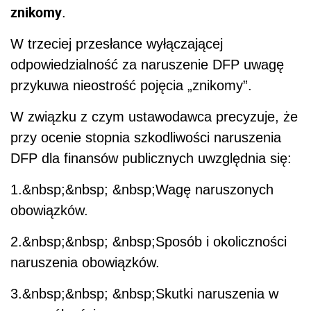
znikomy
.
W trzeciej przesłance wyłączającej
odpowiedzialność za naruszenie DFP uwagę
przykuwa nieostrość pojęcia „znikomy”.
W związku z czym ustawodawca precyzuje, że
przy ocenie stopnia szkodliwości naruszenia
DFP dla finansów publicznych uwzględnia się:
1.&nbsp;&nbsp; &nbsp;Wagę naruszonych
obowiązków.
2.&nbsp;&nbsp; &nbsp;Sposób i okoliczności
naruszenia obowiązków.
3.&nbsp;&nbsp; &nbsp;Skutki naruszenia w