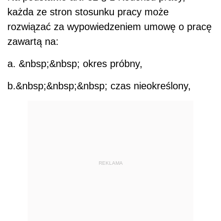
każda ze stron stosunku pracy może
rozwiązać za wypowiedzeniem umowę o pracę
zawartą na:
a. &nbsp;&nbsp; okres próbny,
b.&nbsp;&nbsp;&nbsp; czas nieokreślony,
REKLAMA