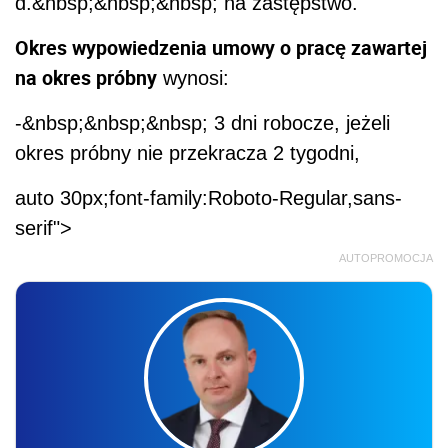
d.&nbsp;&nbsp;&nbsp; na zastępstwo.
Okres wypowiedzenia umowy o pracę zawartej
na okres próbny
wynosi:
-&nbsp;&nbsp;&nbsp; 3 dni robocze, jeżeli
okres próbny nie przekracza 2 tygodni,
auto 30px;font-family:Roboto-Regular,sans-
serif">
AUTOPROMOCJA