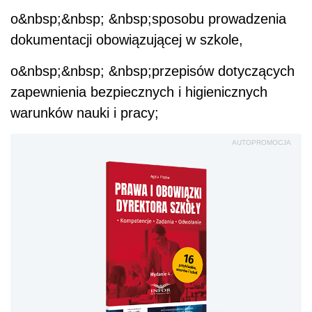
o&nbsp;&nbsp; &nbsp;sposobu prowadzenia
dokumentacji obowiązującej w szkole,
o&nbsp;&nbsp; &nbsp;przepisów dotyczących
zapewnienia bezpiecznych i higienicznych
warunków nauki i pracy;
AUTOPROMOCJA