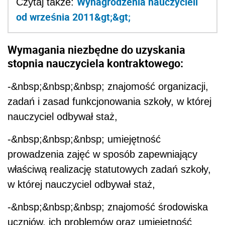
Wynagrodzenia nauczycieli
Czytaj także:
od września 2011&gt;&gt;
Wymagania niezbędne do uzyskania
stopnia nauczyciela kontraktowego:
-&nbsp;&nbsp;&nbsp; znajomość organizacji,
zadań i zasad funkcjonowania szkoły, w której
nauczyciel odbywał staż,
-&nbsp;&nbsp;&nbsp; umiejętność
prowadzenia zajęć w sposób zapewniający
właściwą realizację statutowych zadań szkoły,
w której nauczyciel odbywał staż,
-&nbsp;&nbsp;&nbsp; znajomość środowiska
uczniów, ich problemów oraz umiejętność