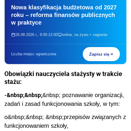
Nowa klasyfikacja budżetowa od 2027
roku – reforma finansów publicznych
w praktyce
26.08.2026 r., 9:00-13:00
online, na żywo + nagranie
Liczba miejsc ograniczona
Zapisz się
Obowiązki nauczyciela stażysty w trakcie
stażu:
-&nbsp;&nbsp;
&nbsp; poznawanie organizacji,
zadań i zasad funkcjonowania szkoły, w tym:
o&nbsp;&nbsp; &nbsp;przepisów związanych z
funkcjonowaniem szkoły,