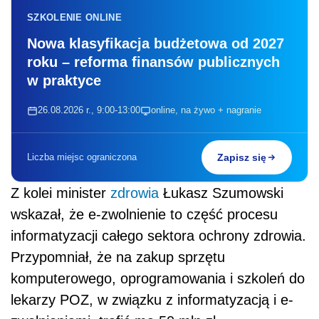
SZKOLENIE ONLINE
Nowa klasyfikacja budżetowa od 2027
roku – reforma finansów publicznych
w praktyce
26.08.2026 r., 9:00-13:00
online, na żywo + nagranie
Liczba miejsc ograniczona
Zapisz się
Z kolei minister
zdrowia
Łukasz Szumowski
wskazał, że e-zwolnienie to część procesu
informatyzacji całego sektora ochrony zdrowia.
Przypomniał, że na zakup sprzętu
komputerowego, oprogramowania i szkoleń do
lekarzy POZ, w związku z informatyzacją i e-