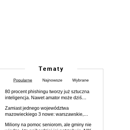
Tematy
Popularne
Najnowsze
Wybrane
80 procent phishingu tworzy już sztuczna
inteligencja. Nawet amator może dziś
przeprowadzić skuteczny cyberatak
Zamiast jednego województwa
mazowieckiego 3 nowe: warszawskie,
płocko-siedleckie i staropolskie. Nigdzie w
Miliony na pomoc seniorom, ale gminy nie
Europie nie ma tak dużych jednostek