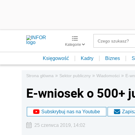
Kategorie
Księgowość
Kadry
Biznes
S
»
»
»
Strona główna
Sektor publiczny
Wiadomości
E-wni
E-wniosek o 500+ ju
Subskrybuj nas na Youtube
Zapisz
25 czerwca 2019, 14:02