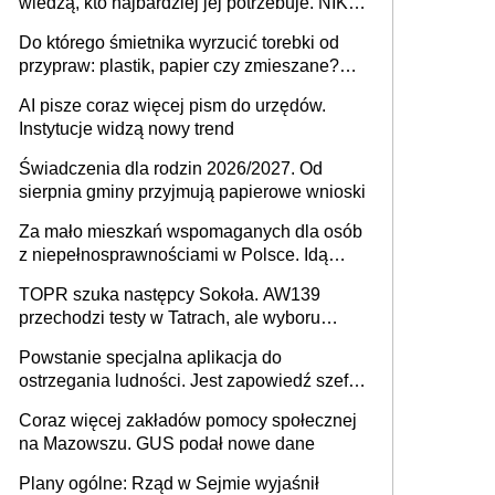
wiedzą, kto najbardziej jej potrzebuje. NIK
stołecznych
ujawnia poważną lukę w systemie
Do którego śmietnika wyrzucić torebki od
przypraw: plastik, papier czy zmieszane?
Gdzie wyrzucić młynek po przyprawach?
AI pisze coraz więcej pism do urzędów.
Instytucje widzą nowy trend
Świadczenia dla rodzin 2026/2027. Od
sierpnia gminy przyjmują papierowe wnioski
Za mało mieszkań wspomaganych dla osób
z niepełnosprawnościami w Polsce. Idą
zmiany w przepisach
TOPR szuka następcy Sokoła. AW139
przechodzi testy w Tatrach, ale wyboru
jeszcze nie ma
Powstanie specjalna aplikacja do
ostrzegania ludności. Jest zapowiedź szefa
MSWiA
Coraz więcej zakładów pomocy społecznej
na Mazowszu. GUS podał nowe dane
Plany ogólne: Rząd w Sejmie wyjaśnił