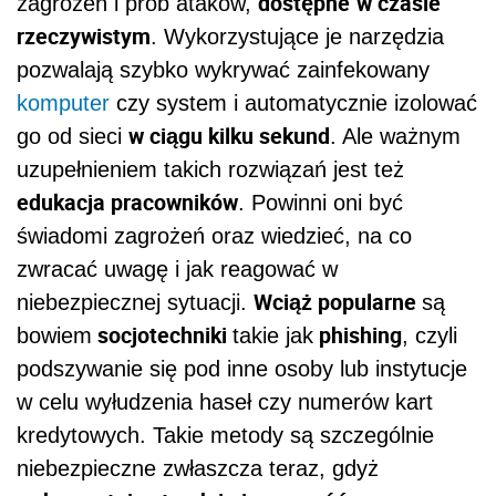
dostępne
w czasie
zagrożeń i prób ataków,
rzeczywistym
. Wykorzystujące je narzędzia
pozwalają szybko wykrywać zainfekowany
komputer
czy system i automatycznie izolować
w ciągu kilku sekund
go od sieci
. Ale ważnym
uzupełnieniem takich rozwiązań jest też
edukacja pracowników
. Powinni oni być
świadomi zagrożeń oraz wiedzieć, na co
zwracać uwagę i jak reagować w
Wciąż popularne
niebezpiecznej sytuacji.
są
socjotechniki
phishing
bowiem
takie jak
, czyli
podszywanie się pod inne osoby lub instytucje
w celu wyłudzenia haseł czy numerów kart
kredytowych. Takie metody są szczególnie
niebezpieczne zwłaszcza teraz, gdyż