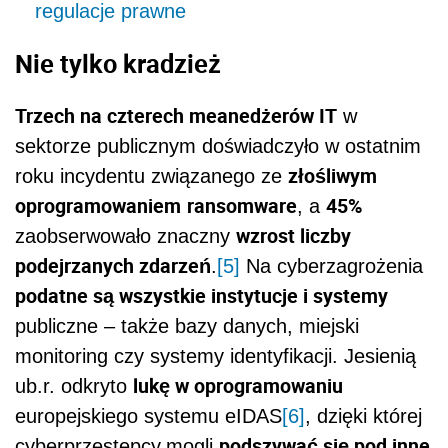
regulacje prawne
Nie tylko kradzież
Trzech na czterech meanedżerów IT
w
sektorze publicznym doświadczyło w ostatnim
złośliwym
roku incydentu związanego ze
oprogramowaniem
ransomware
45%
, a
wzrost liczby
zaobserwowało znaczny
podejrzanych zdarzeń
.
[5]
Na cyberzagrożenia
podatne są wszystkie instytucje i systemy
publiczne – także bazy danych, miejski
monitoring czy systemy identyfikacji. Jesienią
lukę w oprogramowaniu
ub.r. odkryto
europejskiego systemu eIDAS
[6]
, dzięki której
podszywać się pod inne
cyberprzestępcy
mogli