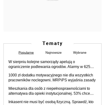
Tematy
Popularne
Najnowsze
Wybrane
W sierpniu kolejne samorządy apelują o
ograniczenie podlewania ogrodów. Alarmy w 625
gminach. Niżówka hydrogeologiczna może objąć
1000 zł dodatku motywacyjnego nie dla wszystkich
cały kraj
pracowników noclegowni. MRPiPS wyjaśnia zasady
Mieszkania dla osób z niepełnosprawnościami to
alternatywa dla opieki instytucjonalnej. 53% chce
mieszkać samodzielnie lub z rodziną
Inkasent nie musi być osobą fizyczną. Sprawdź, kto