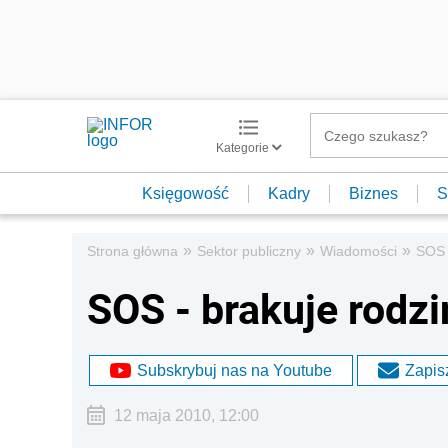
Kategorie
Księgowość
Kadry
Biznes
S
»
»
»
Strona główna
Sektor publiczny
Wiadomości
SOS 
SOS - brakuje rodz
Subskrybuj nas na Youtube
Zapisz
12 maja 2010, 12:00