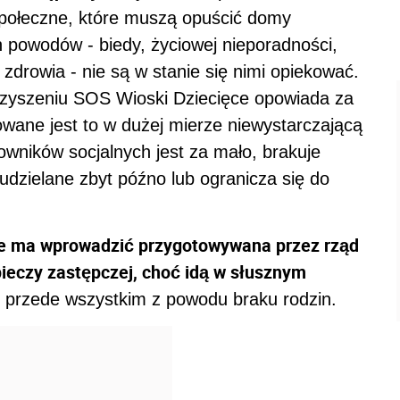
 społeczne, które muszą opuścić domy
h powodów - biedy, życiowej nieporadności,
 zdrowia - nie są w stanie się nimi opiekować.
rzyszeniu SOS Wioski Dziecięce opowiada za
ane jest to w dużej mierze niewystarczającą
owników socjalnych jest za mało, brakuje
 udzielane zbyt późno lub ogranicza się do
re ma wprowadzić przygotowywana przez rząd
pieczy zastępczej, choć idą w słusznym
, przede wszystkim z powodu braku rodzin.