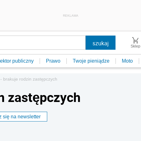
REKLAMA
Sklep
ektor publiczny
Prawo
Twoje pieniądze
Moto
- brakuje rodzin zastępczych
in zastępczych
 się na newsletter