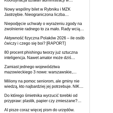
Koordynacja działań administracji w
sprawach złożonych
Nowy wspólny bilet w Rybniku i MZK
Jastrzębie. Nieograniczona liczba
przejazdów za 16 zł
Niepodjęcie uchwały o wyrażeniu zgody na
zwolnienie radnego to za mało. Rady wciąż
popełniają ten błąd, a sądy muszą
Aktywność fizyczna Polaków 2026 – ile osób
rozstrzygać sprawy
ćwiczy i czego się boi? [RAPORT]
80 procent phishingu tworzy już sztuczna
inteligencja. Nawet amator może dziś
przeprowadzić skuteczny cyberatak
Zamiast jednego województwa
mazowieckiego 3 nowe: warszawskie,
płocko-siedleckie i staropolskie. Nigdzie w
Miliony na pomoc seniorom, ale gminy nie
Europie nie ma tak dużych jednostek
wiedzą, kto najbardziej jej potrzebuje. NIK
stołecznych
ujawnia poważną lukę w systemie
Do którego śmietnika wyrzucić torebki od
przypraw: plastik, papier czy zmieszane?
Gdzie wyrzucić młynek po przyprawach?
AI pisze coraz więcej pism do urzędów.