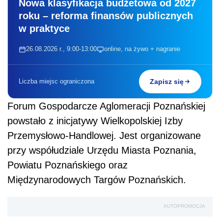
Nowa klasyfikacja budżetowa od 2027
roku – reforma finansów publicznych
w praktyce
26.08.2026 r., 9:00-13:00
online, na żywo + nagranie
Liczba miejsc ograniczona
Zapisz się
Forum Gospodarcze Aglomeracji Poznańskiej
powstało z inicjatywy Wielkopolskiej Izby
Przemysłowo-Handlowej. Jest organizowane
przy współudziale Urzędu Miasta Poznania,
Powiatu Poznańskiego oraz
Międzynarodowych Targów Poznańskich.
AUTOPROMOCJA