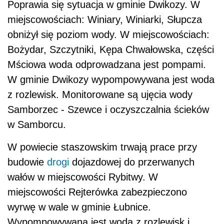
Poprawia się sytuacja w gminie Dwikozy. W
miejscowościach: Winiary, Winiarki, Słupcza
obniżył się poziom wody. W miejscowościach:
Bożydar, Szczytniki, Kępa Chwałowska, części
Mściowa woda odprowadzana jest pompami.
W gminie Dwikozy wypompowywana jest woda
z rozlewisk. Monitorowane są ujęcia wody
Samborzec - Szewce i oczyszczalnia ścieków
w Samborcu.
W powiecie staszowskim trwają prace przy
budowie
drogi
dojazdowej do przerwanych
wałów w miejscowości Rybitwy. W
miejscowości Rejterówka zabezpieczono
wyrwę w wale w gminie Łubnice.
Wypompowywana jest woda z rozlewisk i