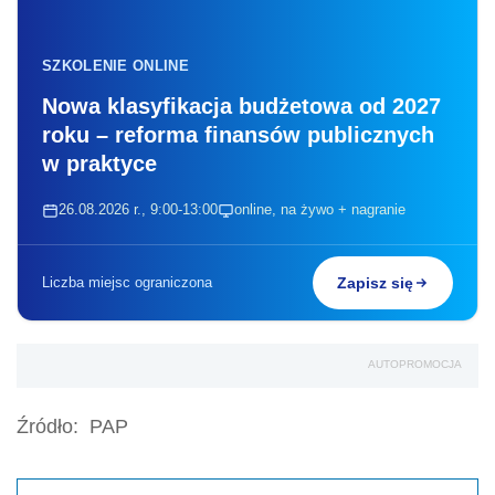
SZKOLENIE ONLINE
Nowa klasyfikacja budżetowa od 2027
roku – reforma finansów publicznych
w praktyce
26.08.2026 r., 9:00-13:00
online, na żywo + nagranie
Liczba miejsc ograniczona
Zapisz się
AUTOPROMOCJA
Źródło:
PAP