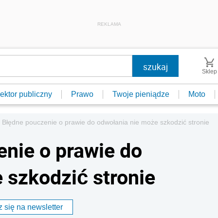
REKLAMA
Sklep
ektor publiczny
Prawo
Twoje pieniądze
Moto
 Błędne pouczenie o prawie do odwołania nie może szkodzić stronie
nie o prawie do
 szkodzić stronie
 się na newsletter