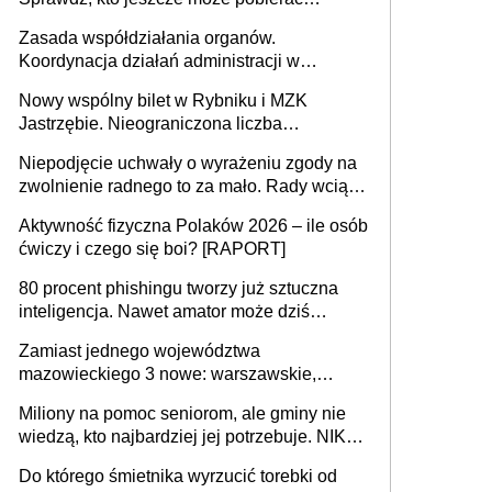
pieniądze
Zasada współdziałania organów.
Koordynacja działań administracji w
sprawach złożonych
Nowy wspólny bilet w Rybniku i MZK
Jastrzębie. Nieograniczona liczba
przejazdów za 16 zł
Niepodjęcie uchwały o wyrażeniu zgody na
zwolnienie radnego to za mało. Rady wciąż
popełniają ten błąd, a sądy muszą
Aktywność fizyczna Polaków 2026 – ile osób
rozstrzygać sprawy
ćwiczy i czego się boi? [RAPORT]
80 procent phishingu tworzy już sztuczna
inteligencja. Nawet amator może dziś
przeprowadzić skuteczny cyberatak
Zamiast jednego województwa
mazowieckiego 3 nowe: warszawskie,
płocko-siedleckie i staropolskie. Nigdzie w
Miliony na pomoc seniorom, ale gminy nie
Europie nie ma tak dużych jednostek
wiedzą, kto najbardziej jej potrzebuje. NIK
stołecznych
ujawnia poważną lukę w systemie
Do którego śmietnika wyrzucić torebki od