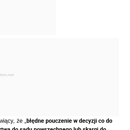
REKLAMA
błędne pouczenie w decyzji co do
wiący, że „
ztwa do sądu powszechnego lub skargi do