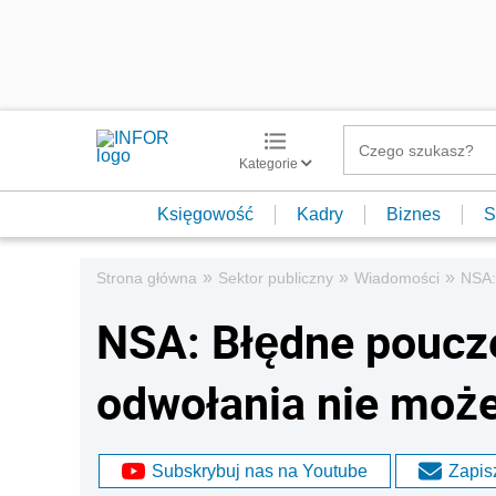
Kategorie
Księgowość
Kadry
Biznes
S
»
»
»
Strona główna
Sektor publiczny
Wiadomości
NSA:
NSA: Błędne poucze
odwołania nie może
Subskrybuj nas na Youtube
Zapisz