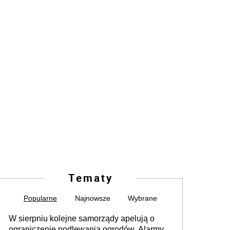
Tematy
Popularne
Najnowsze
Wybrane
W sierpniu kolejne samorządy apelują o
ograniczenie podlewania ogrodów. Alarmy w