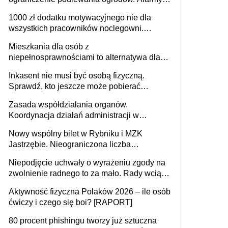
625 gminach. Niżówka hydrogeologiczna
1000 zł dodatku motywacyjnego nie dla
może objąć cały kraj
wszystkich pracowników noclegowni.
MRPiPS wyjaśnia zasady
Mieszkania dla osób z
niepełnosprawnościami to alternatywa dla
opieki instytucjonalnej. 53% chce mieszkać
Inkasent nie musi być osobą fizyczną.
samodzielnie lub z rodziną
Sprawdź, kto jeszcze może pobierać
pieniądze
Zasada współdziałania organów.
Koordynacja działań administracji w
sprawach złożonych
Nowy wspólny bilet w Rybniku i MZK
Jastrzębie. Nieograniczona liczba
przejazdów za 16 zł
Niepodjęcie uchwały o wyrażeniu zgody na
zwolnienie radnego to za mało. Rady wciąż
popełniają ten błąd, a sądy muszą
Aktywność fizyczna Polaków 2026 – ile osób
rozstrzygać sprawy
ćwiczy i czego się boi? [RAPORT]
80 procent phishingu tworzy już sztuczna