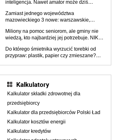
inteligencja. Nawet amator może dziś
przeprowadzić skuteczny cyberatak
Zamiast jednego województwa
mazowieckiego 3 nowe: warszawskie,
płocko-siedleckie i staropolskie. Nigdzie w
Miliony na pomoc seniorom, ale gminy nie
Europie nie ma tak dużych jednostek
wiedzą, kto najbardziej jej potrzebuje. NIK
stołecznych
ujawnia poważną lukę w systemie
Do którego śmietnika wyrzucić torebki od
przypraw: plastik, papier czy zmieszane?
Gdzie wyrzucić młynek po przyprawach?
Kalkulatory
Kalkulator składki zdrowotnej dla
przedsiębiorcy
Kalkulator dla przedsiębiorców Polski Ład
Kalkulator kosztów energii
Kalkulator kredytów