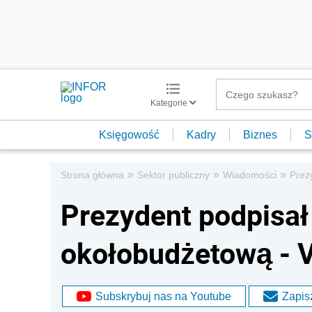
Kategorie
Księgowość
Kadry
Biznes
S
»
»
»
Strona główna
Sektor publiczny
Wiadomości
Prez
Prezydent podpisał
okołobudżetową - V
Subskrybuj nas na Youtube
Zapisz