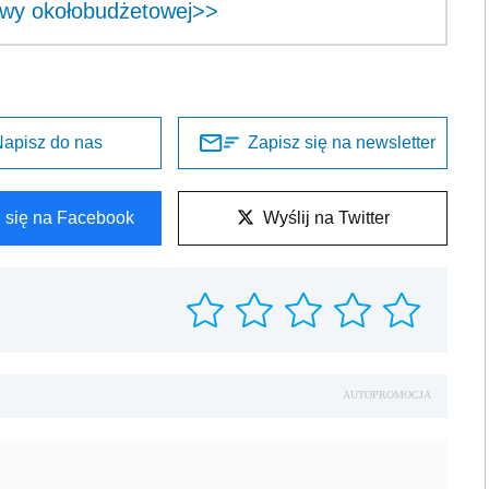
awy okołobudżetowej>>
apisz do nas
Zapisz się na newsletter
l się na Facebook
Wyślij na Twitter
AUTOPROMOCJA