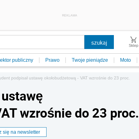
REKLAMA
Sklep
ektor publiczny
Prawo
Twoje pieniądze
Moto
ydent podpisał ustawę okołobudżetową - VAT wzrośnie do 23 proc.
 ustawę
AT wzrośnie do 23 proc.
 się na newsletter