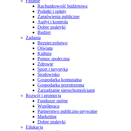
Finanse
Rachunkowość budżetowa
Podatki i opłaty
Zamówienia publiczne
Audyt i kontrola
Dobre praktyki
Budżet
Zadania
Bezpieczeństwo
Oświata
Kultura
Pomoc społeczna
Zdrowie
Sport i turystyka
Środowisko
Gospodarka komunalna
Gospodarka przestrzenna
Zarządzanie nieruchomościami
Rozwój i promocja
Fundusze unijne
Współpraca
Partnerstwo publiczno-prywatne
Marketing
Dobre praktyki
Edukacja