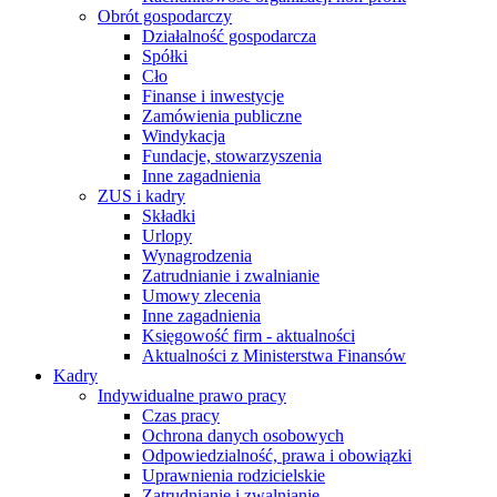
Obrót gospodarczy
Działalność gospodarcza
Spółki
Cło
Finanse i inwestycje
Zamówienia publiczne
Windykacja
Fundacje, stowarzyszenia
Inne zagadnienia
ZUS i kadry
Składki
Urlopy
Wynagrodzenia
Zatrudnianie i zwalnianie
Umowy zlecenia
Inne zagadnienia
Księgowość firm - aktualności
Aktualności z Ministerstwa Finansów
Kadry
Indywidualne prawo pracy
Czas pracy
Ochrona danych osobowych
Odpowiedzialność, prawa i obowiązki
Uprawnienia rodzicielskie
Zatrudnianie i zwalnianie