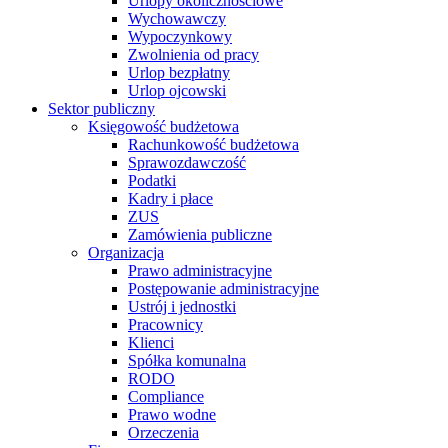
Urlopy okolicznościowe
Wychowawczy
Wypoczynkowy
Zwolnienia od pracy
Urlop bezpłatny
Urlop ojcowski
Sektor publiczny
Księgowość budżetowa
Rachunkowość budżetowa
Sprawozdawczość
Podatki
Kadry i płace
ZUS
Zamówienia publiczne
Organizacja
Prawo administracyjne
Postępowanie administracyjne
Ustrój i jednostki
Pracownicy
Klienci
Spółka komunalna
RODO
Compliance
Prawo wodne
Orzeczenia