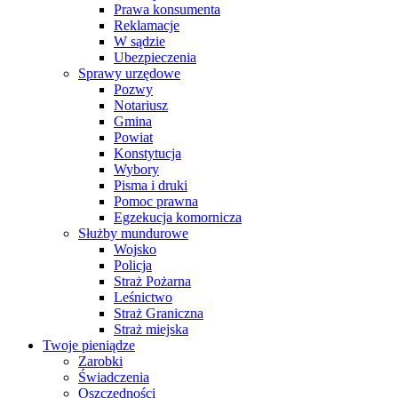
Prawa konsumenta
Reklamacje
W sądzie
Ubezpieczenia
Sprawy urzędowe
Pozwy
Notariusz
Gmina
Powiat
Konstytucja
Wybory
Pisma i druki
Pomoc prawna
Egzekucja komornicza
Służby mundurowe
Wojsko
Policja
Straż Pożarna
Leśnictwo
Straż Graniczna
Straż miejska
Twoje pieniądze
Zarobki
Świadczenia
Oszczędności