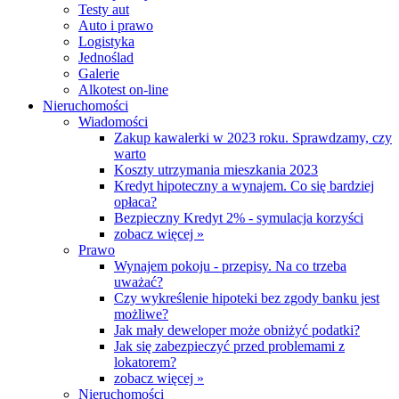
Testy aut
Auto i prawo
Logistyka
Jednoślad
Galerie
Alkotest on-line
Nieruchomości
Wiadomości
Zakup kawalerki w 2023 roku. Sprawdzamy, czy
warto
Koszty utrzymania mieszkania 2023
Kredyt hipoteczny a wynajem. Co się bardziej
opłaca?
Bezpieczny Kredyt 2% - symulacja korzyści
zobacz więcej »
Prawo
Wynajem pokoju - przepisy. Na co trzeba
uważać?
Czy wykreślenie hipoteki bez zgody banku jest
możliwe?
Jak mały deweloper może obniżyć podatki?
Jak się zabezpieczyć przed problemami z
lokatorem?
zobacz więcej »
Nieruchomości