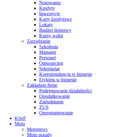
Notowania
Kredyty
Inwestycje
Karty kredytowe
Lokaty
Budżet domowy
Kursy walut
Zarządzanie
Szkolenia
Manager
Personel
Outsourcing
Sekretariat
Korespondencja w biznesie
Etykieta w biznesie
Zakładam firmę
Podejmowanie działalności
Opodatkowanie
Zatrudnianie
ZUS
Oprogramowanie
KSeF
Moto
Motonews
Moto porady