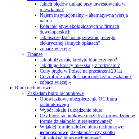
Jakich błędów unikać przy inwestowaniu w
mieszkania?
Najem instytucjonalny – alternatywna wersja
najmu
Rola inicjatyw ekologicznych w firmach
deweloperskich
Jak oszczędzać na ogrzewaniu, energii
elektrycznej i innych opłatach?
zobacz więcej »
Finanse
Jak obniżyć ratę kredytu hipotecznego?
Jak długo Polacy mieszkają z rodzicami?
Ceny prądu w Polsce na przestrzeni 20 lat
Co zrobić z zaległościami opłat za mieszkanie?
zobacz więcej »
Biura rachunkowe
Zakładam biuro rachunkowe
Obowiązkowe ubezpieczenie OC biura
rachunkowego
Wybór lokalu i urządzenie biura
Czy biuro rachunkowe może być prowadzone w
formie działalności nierejestrowanej?
W jakiej formie założyć biuro rachunkowe:
jednoosobowej działalności czy spółki
Jak założyć biuro rachunkowe?