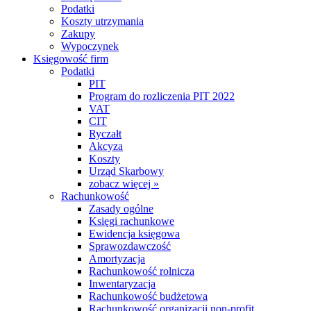
Podatki
Koszty utrzymania
Zakupy
Wypoczynek
Księgowość firm
Podatki
PIT
Program do rozliczenia PIT 2022
VAT
CIT
Ryczałt
Akcyza
Koszty
Urząd Skarbowy
zobacz więcej »
Rachunkowość
Zasady ogólne
Księgi rachunkowe
Ewidencja księgowa
Sprawozdawczość
Amortyzacja
Rachunkowość rolnicza
Inwentaryzacja
Rachunkowość budżetowa
Rachunkowość organizacji non-profit