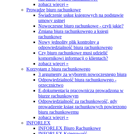
zobacz więcej »
Prowadzę biuro rachunkowe
Świadczenie usług księgowych na podstawie
umowy ustnej
Nowoczesne biuro rachunkowe - czyli jakie?
Zmiana biura rachunkowego a księgi
rachunkowe
Nowy jednolity plik kontrolny a
odpowiedzialność biura rachunkowego
Czy biuro rachunkowe musi udzielić
komornikowi informacji o klientach?
zobacz więcej »
Korzystam z biura rachunkowego
3 argumenty za wyborem nowoczesnego biura
Odpowiedzialność biura rachunkowego -
orzecznictwo
E-dokumentacja pracownicza prowadzona w
biurze rachunkowym
Odpowiedzialność za rachunkowość, gdy
prowadzenie ksiąg rachunkowych powierzono
biuru rachunkowemu
zobacz więcej »
INFORLEX
INFORLEX Biuro Rachunkowe
INFORLEX Księgowość