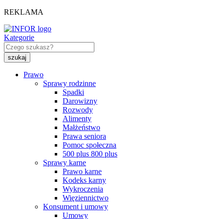
REKLAMA
Kategorie
Prawo
Sprawy rodzinne
Spadki
Darowizny
Rozwody
Alimenty
Małżeństwo
Prawa seniora
Pomoc społeczna
500 plus 800 plus
Sprawy karne
Prawo karne
Kodeks karny
Wykroczenia
Więziennictwo
Konsument i umowy
Umowy