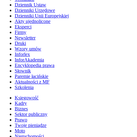
Dziennik Ustaw
Dzienniki Urzędowe
Dzienniki Unii Europejskiej
Akty ujednolicone
Eksperci
Firmy
Newsletter
Druki
Wzory umów
Inforlex
InforAkademia
Encyklopedia prawa
Słownik
Paremie łacińskie
Aktualności z MF
Szkolenia
Księgowość
Kadry
Biznes
Sektor publiczny
Prawo
Twoje pieniądze
Moto
Nieruchomości