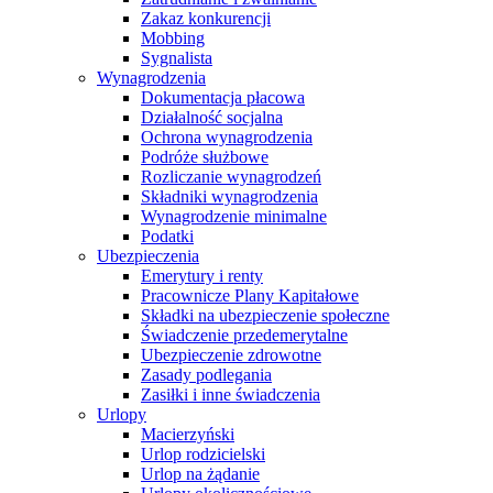
Zakaz konkurencji
Mobbing
Sygnalista
Wynagrodzenia
Dokumentacja płacowa
Działalność socjalna
Ochrona wynagrodzenia
Podróże służbowe
Rozliczanie wynagrodzeń
Składniki wynagrodzenia
Wynagrodzenie minimalne
Podatki
Ubezpieczenia
Emerytury i renty
Pracownicze Plany Kapitałowe
Składki na ubezpieczenie społeczne
Świadczenie przedemerytalne
Ubezpieczenie zdrowotne
Zasady podlegania
Zasiłki i inne świadczenia
Urlopy
Macierzyński
Urlop rodzicielski
Urlop na żądanie