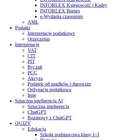
INFORLEX Księgowość i Kadry
INFORLEX Biznes
e-Wydania czasopism
AML
Podatki
Interpretacje podatkowe
Orzeczenia
Interpretacje
VAT
CIT
PIT
Ryczałt
PCC
Akcyza
Podatek od spadków i darowizn
Ordynacja podatkowa
Inne
Sztuczna inteligencja AI
Sztuczna inteligencja
ChatGPT
Rozmowy z ChatGPT
QUIZY
Edukacja
Szkoła podstawowa klasy 1-3