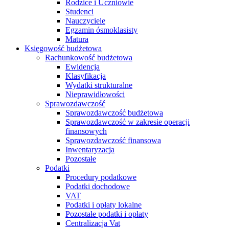
Rodzice i Uczniowie
Studenci
Nauczyciele
Egzamin ósmoklasisty
Matura
Księgowość budżetowa
Rachunkowość budżetowa
Ewidencja
Klasyfikacja
Wydatki strukturalne
Nieprawidłowości
Sprawozdawczość
Sprawozdawczość budżetowa
Sprawozdawczość w zakresie operacji
finansowych
Sprawozdawczość finansowa
Inwentaryzacja
Pozostałe
Podatki
Procedury podatkowe
Podatki dochodowe
VAT
Podatki i opłaty lokalne
Pozostałe podatki i opłaty
Centralizacja Vat