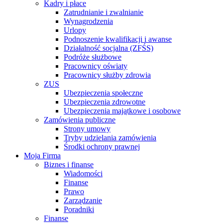
Kadry i płace
Zatrudnianie i zwalnianie
Wynagrodzenia
Urlopy
Podnoszenie kwalifikacji i awanse
Działalność socjalna (ZFŚS)
Podróże służbowe
Pracownicy oświaty
Pracownicy służby zdrowia
ZUS
Ubezpieczenia społeczne
Ubezpieczenia zdrowotne
Ubezpieczenia majątkowe i osobowe
Zamówienia publiczne
Strony umowy
Tryby udzielania zamówienia
Środki ochrony prawnej
Moja Firma
Biznes i finanse
Wiadomości
Finanse
Prawo
Zarządzanie
Poradniki
Finanse